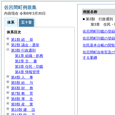
佐呂間町例規集
例規名称
内容現在 令和8年3月30日
■ 第3類 行政通則
体系
五十音
第3章 住民・
佐呂間町印鑑の登録
体系目次
佐呂間町印鑑の登録
第1類
総
規
第2類 議会・選挙
住民基本台帳の閲覧
第3類 行政通則
佐呂間町自衛官及び
第1章 組織・処務
する要綱
第2章
文
書
第3章 住民・印鑑
第4章 情報管理
第4類
人
事
第5類
給
与
第6類
財
務
第7類
教
育
第8類
厚
生
第9類
産
業
第10類
建
設