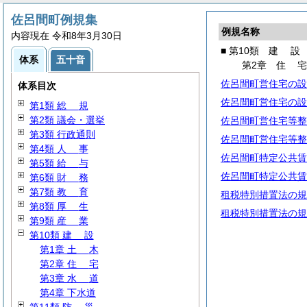
佐呂間町例規集
例規名称
内容現在 令和8年3月30日
■ 第10類
建
設
体系
五十音
第2章
住
佐呂間町営住宅の設
体系目次
佐呂間町営住宅の設
第1類
総
規
第2類 議会・選挙
佐呂間町営住宅等整
第3類 行政通則
佐呂間町営住宅等整
第4類
人
事
佐呂間町特定公共賃
第5類
給
与
佐呂間町特定公共賃
第6類
財
務
第7類
教
育
租税特別措置法の規
第8類
厚
生
租税特別措置法の規
第9類
産
業
第10類
建
設
第1章
土
木
第2章
住
宅
第3章
水
道
第4章 下水道