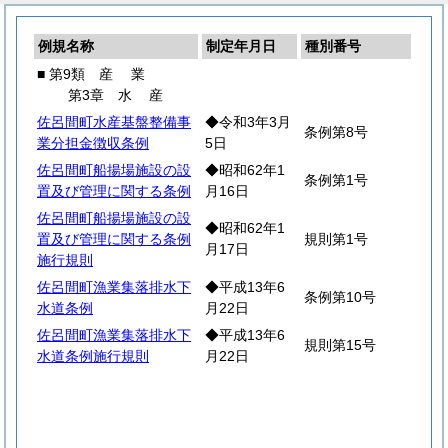
例規名称
制定年月日
種別番号
■ 第9類
産
業
第3章
水
産
佐呂間町水産基盤整備事
◆令和3年3月
条例第8号
業分担金徴収条例
5日
佐呂間町船揚場施設の設
◆昭和62年1
条例第1号
置及び管理に関する条例
月16日
佐呂間町船揚場施設の設
◆昭和62年1
置及び管理に関する条例
規則第1号
月17日
施行規則
佐呂間町漁業集落排水下
◆平成13年6
条例第10号
水道条例
月22日
佐呂間町漁業集落排水下
◆平成13年6
規則第15号
水道条例施行規則
月22日