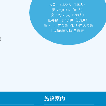
人口：4,522人（375人）
男：2,097人（85人）
女：2,425人（290人）
世帯数：2,481戸（363戸）
※（ ）内の数字は外国人の数
［令和8年7月31日現在］
）
施設案内