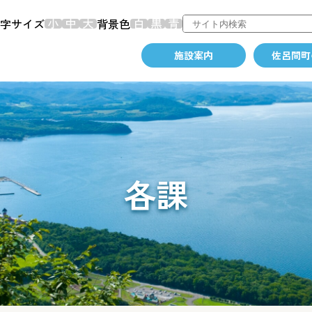
字サイズ
背景色
施設案内
佐呂間町
各課