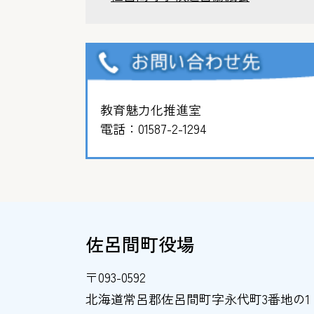
教育魅力化推進室
電話：
01587-2-1294
佐呂間町役場
〒093-0592
北海道常呂郡佐呂間町字永代町3番地の1