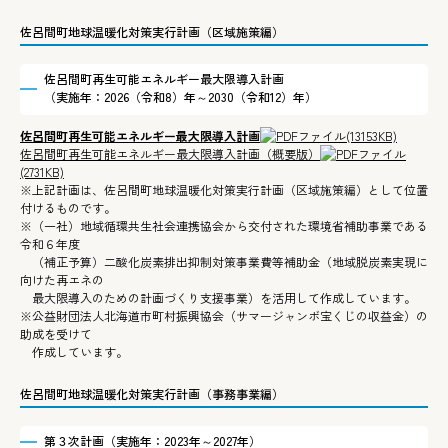
佐呂間町地球温暖化対策実行計画（区域施策編）
​佐呂間町再生可能エネルギー最大限導入計画
（実施年：2026（令和8）年～2030（令和12）年）
佐呂間町再生可能エネルギー最大限導入計画
(13153KB)
佐呂間町再生可能エネルギー最大限導入計画（概要版）
(2731KB)
※上記計画は、佐呂間町地球温暖化対策実行計画（区域施策編）として位置
付けるものです。
※（一社）地域循環共生社会連携協会から交付された環境省補助事業である
令和６年度
（補正予算）二酸化炭素排出抑制対策事業費等補助金（地域脱炭素実現に
向けた再エネの
最大限導入のための計画づくり支援事業）を活用して作成しています。
※公益財団法人北海道市町村振興協会（サマージャンボ宝くじの収益金）の
助成を受けて
作成しています。
佐呂間町地球温暖化対策実行計画（事務事業編）
第３次計画（実施年：2023年～2027年）