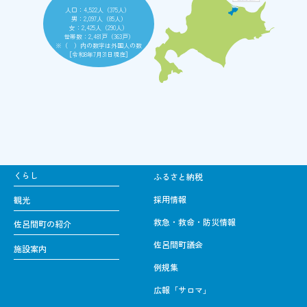
人口：4,522人（375人）
男：2,097人（85人）
女：2,425人（290人）
世帯数：2,481戸（363戸）
※（ ）内の数字は外国人の数
［令和8年7月31日現在］
くらし
ふるさと納税
採用情報
観光
救急・救命・防災情報
佐呂間町の紹介
佐呂間町議会
施設案内
例規集
広報「サロマ」