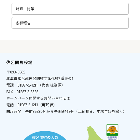
計画・施策
各種報告
佐呂間町役場
〒093-0592
北海道常呂郡佐呂間町字永代町3番地の1
電話
01587-2-1211（代表 総務課）
FAX
01587-2-3368
ホームページに関するお問い合わせは
電話
01587-2-1213（町民課）
開庁時間
午前8時30分から午後5時15分
（土日祝日、年末年始を除く）
佐呂間町の人口