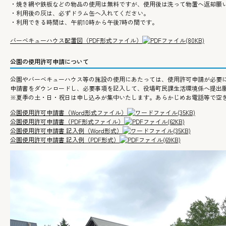
・焼き網や鉄板などの物品の使用は無料ですが、使用後は洗って物置へ返却願
・利用後の灰は、必ずドラム缶へ入れてください。
・利用できる時間は、午前10時から午後7時の間です。
バーベキューハウス配置図（PDF形式ファイル）
(80KB)
公園の使用許可申請について
公園やバーベキューハウス等の施設の使用にあたっては、使用許可申請が必要
申請書をダウンロードし、必要事項を記入して、役場町民課生活環境係へ提出
※夏季の土・日・祝日は申し込みが集中いたします。あらかじめお電話等で空
公園使用許可申請書（Word形式ファイル）
(35KB)
公園使用許可申請書（PDF形式ファイル）
(62KB)
公園使用許可申請書 記入例（Word形式）
(35KB)
公園使用許可申請書 記入例（PDF形式）
(69KB)