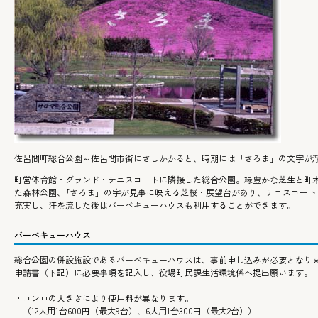
佐呂間町総合公園～佐呂間市街にさしかかると、時期には「さろま」の文字が
町営体育館・グランド・テニスコートに隣接した総合公園。緑豊かな芝生と町
た森林公園、｢さろま」の字が見事に映える芝桜・展望台があり、テニスコート
充実し、汗を流した後はバーベキューハウスも利用することができます。
バーベキューハウス
総合公園の併設施設であるバーベキューハウスは、事前申し込みが必要となり
申請書（下記）に必要事項を記入し、役場町民課生活環境係へ提出願います。
・コンロの大きさにより使用料が異なります。
（12人用1台600円（最大9台）、6人用1台300円（最大2台））