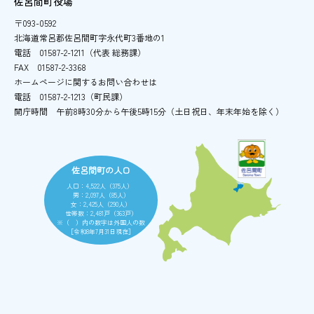
佐呂間町役場
〒093-0592
北海道常呂郡佐呂間町字永代町3番地の1
電話
01587-2-1211（代表 総務課）
FAX
01587-2-3368
ホームページに関するお問い合わせは
電話
01587-2-1213（町民課）
開庁時間
午前8時30分から午後5時15分
（土日祝日、年末年始を除く）
佐呂間町の人口
人口：4,522人（375人）
男：2,097人（85人）
女：2,425人（290人）
世帯数：2,481戸（363戸）
※（ ）内の数字は外国人の数
［令和8年7月31日現在］