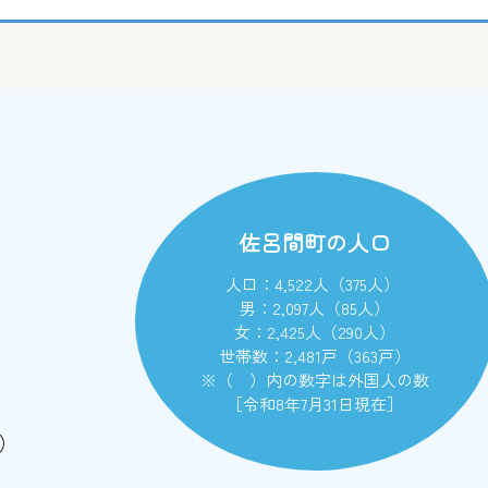
佐呂間町の人口
人口：4,522人（375人）
男：2,097人（85人）
女：2,425人（290人）
世帯数：2,481戸（363戸）
※（ ）内の数字は外国人の数
［令和8年7月31日現在］
）