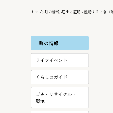
トップ
>
町の情報
>
届出と証明
> 離婚するとき（
町の情報
ライフイベント
くらしのガイド
ごみ・リサ­イクル・
環­境