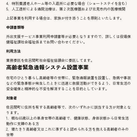
4．特別養護老人ホーム等の入退所に必要な場合（ショートステイを含む）
5．人工透析による通院治療は、第２次医療圏および北見市内の医療機関
上記事業を利用する場合は、家族が付き添うことを原則といたします。
申請書類等
外出支援サービス事業利用申請書等が必要となりますので、詳しくは役場保
健福祉課社会福祉係までお問い合わせください。
利用方法
業務委託を佐呂間町社会福祉協議会に委託してます。
高齢者緊急通報システム設置事業
在宅のひとり暮らし高齢者等の世帯に、緊急通報装置を設置し、急病や事故
などの緊急事態が発生したときに迅速に救援活動ができるよう、日常生活の
安全確保と精神的な不安を解消することを目的としています。
対象者
佐呂間町に住所を有する高齢者等で、次のいずれかに該当する方が対象とな
ります。
1．概ね65歳以上の単身世帯の高齢者で、健康状態、身体状態から日常生活
動作に支障のある方
2．寝たきり高齢者又はこれに準ずると認められる方を抱える高齢者のみの
世帯