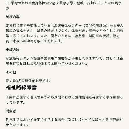
3．単身世帯の重度身体障がい者で緊急事態に機敏に行動することが困難な
方
制度内容
定期的に業務を委託している北海道安全センター（専門の看護師）から安否
確認の電話があり、緊急の時だけでなく、体調が悪い場合などやさしく相談
等に応じてくれます。また、緊急のときは、救急車・消防車の要請、協力
員・家族への連絡も取ってくれます。
申請方法
緊急通報システム設置事業利用申請書等が必要となりますので、詳しくは役
場保健福祉課社会福祉係までお問い合わせください。
その他
協力員3名の確保が必要です。
福祉路線除雪
町内に居住する老人世帯等の冬期間における生活路線を確保する事を目的と
しています。
対象者
日常生活において在宅で生活する場合、次の1～7すべてに該当する世帯が対
象となります。