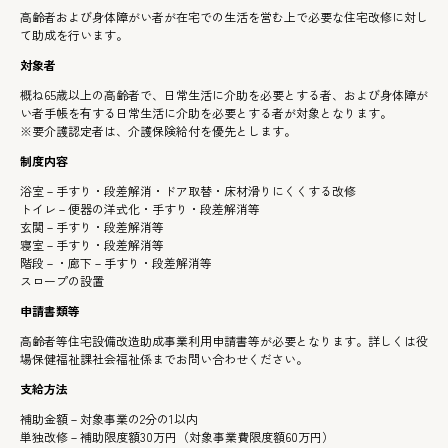
高齢者および身体障がい者が在宅での生活を営む上で必要な住宅改修に対し
て助成を行います。
対象者
概ね65歳以上の高齢者で、日常生活に介助を必要とする者、および身体障が
い者手帳を有する日常生活に介助を必要とする者が対象となります。
※要介護認定者は、介護保険給付を優先とします。
制度内容
浴室－手すり・段差解消・ドア取替・床材滑りにくくする改修
トイレ－便器の洋式化・手すり・段差解消等
玄関－手すり・段差解消等
寝室－手すり・段差解消等
階段－・廊下－手すり・段差解消等
スロープの設置
申請書類等
高齢者等住宅設備改造助成事業利用申請書等が必要となります。詳しくは役
場保健福祉課社会福祉係までお問い合わせください。
支給方法
補助金額－対象事業の2分の1以内
単独改修－補助限度額30万円（対象事業費限度額60万円）