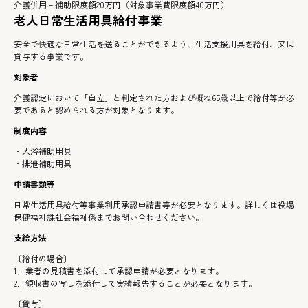
介護併用－補助限度額20万円（対象事業費限度額40万円）
老人日常生活用具給付事業
安全で快適な日常生活を送ることができるよう、生活支援用具を給付、又は
貸与する事業です。
対象者
介護認定において「自立」と判定された方および概ね65歳以上で給付等が必
要であると認められる方が対象となります。
制度内容
・入浴補助用具
・排泄補助用具
申請書類等
日常生活用具給付等事業利用承認申請書等が必要となります。詳しくは役場
保健福祉課社会福祉係までお問い合わせください。
支給方法
〔給付の場合〕
1．業者の見積書を添付して承認申請が必要となります。
2．領収書の写しを添付して実績報告することが必要となります。
〔貸与〕