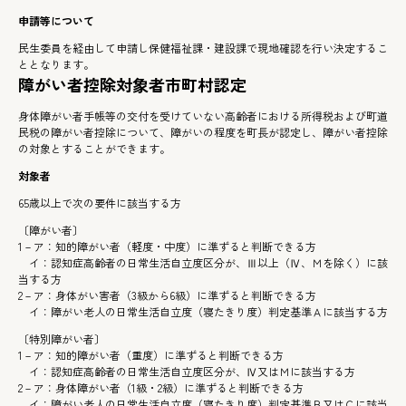
申請等について
民生委員を経由して申請し保健福祉課・建設課で現地確認を行い決定するこ
ととなります。
障がい者控除対象者市町村認定
身体障がい者手帳等の交付を受けていない高齢者における所得税および町道
民税の障がい者控除について、障がいの程度を町長が認定し、障がい者控除
の対象とすることができます。
対象者
65歳以上で次の要件に該当する方
〔障がい者〕
1－ア：知的障がい者（軽度・中度）に準ずると判断できる方
イ：認知症高齢者の日常生活自立度区分が、Ⅲ以上（Ⅳ、Ｍを除く）に該
当する方
2－ア：身体がい害者（3級から6級）に準ずると判断できる方
イ：障がい老人の日常生活自立度（寝たきり度）判定基準Ａに該当する方
〔特別障がい者〕
1－ア：知的障がい者（重度）に準ずると判断できる方
イ：認知症高齢者の日常生活自立度区分が、Ⅳ又はＭに該当する方
2－ア：身体障がい者（1級・2級）に準ずると判断できる方
イ：障がい老人の日常生活自立度（寝たきり度）判定基準Ｂ又はＣに該当