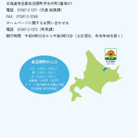
北海道常呂郡佐呂間町字永代町3番地の1
電話
01587-2-1211（代表 総務課）
FAX
01587-2-3368
ホームページに関するお問い合わせは
電話
01587-2-1213（町民課）
開庁時間
午前8時30分から午後5時15分
（土日祝日、年末年始を除く）
佐呂間町の人口
人口：4,522人（375人）
男：2,097人（85人）
女：2,425人（290人）
世帯数：2,481戸（363戸）
※（ ）内の数字は外国人の数
［令和8年7月31日現在］