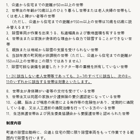
1．公道から住宅までの距離が50ｍ以上の世帯
2．世帯主の年齢が70歳以上のひとり暮らし世帯または老人夫婦の世帯もし
くは老人と障がい者等の世帯
（ただし、公道から住宅までの距離が150ｍ以上の世帯は70歳を65歳に読
み替えるます）
3．除雪車両が作業を出来うる、私道幅員および敷地面積を有する世帯
4．世帯主または家族が身体的な理由から自力で除雪することができない世
帯
5．親族または地域から除雪の支援を受けられない世帯
6．当該年度の町民税が非課税の世帯（ただし、公道から住宅までの距離が
150ｍ以上の世帯はこの限りではありません）
7．除雪可能な装備を装着したトラクター等の重機を所有していない世帯
1・2に該当しない老人世帯等であっても、3～7のすべてに該当し、次の8～
11のいずれかに該当する世帯は対象といたします。
8．世帯主が身体障がい者等の交付を受けている世帯
9．世帯主又は同居の家族が介護保険の要介護認定になっている世帯
10．心臓、脳および喘息の疾患による発作等の危険性があり、定期的に通院
している者、又は人工透析の通院治療を行っている方のいる世帯
11．生活保護世帯および民生委員協議会から要援護世帯と認められた世帯
制度内容
町道の除雪出動時に、公道と住宅の間に限り除雪車両をもって作業できる範
囲内で除雪を行います。