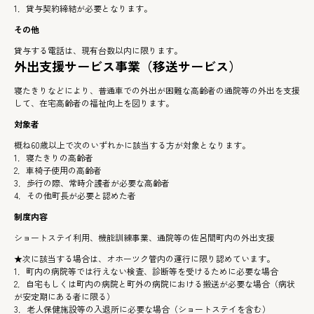
1．貸与契約締結が必要となります。
その他
貸与する電話は、現有台数以内に限ります。
外出支援サービス事業（移送サービス）
寝たきりなどにより、普通車での外出が困難な高齢者の通院等の外出を支援
して、在宅高齢者の福祉向上を図ります。
対象者
概ね60歳以上で次のいずれかに該当する方が対象となります。
1．寝たきりの高齢者
2．車椅子使用の高齢者
3．歩行の際、常時介護者が必要な高齢者
4．その他町長が必要と認めた者
制度内容
ショートステイ利用、機能訓練事業、通院等の佐呂間町内の外出支援
★次に該当する場合は、オホーツク管内の運行に限り認めています。
1．町内の病院等では行えない検査、診断等を受けるために必要な場合
2．自宅もしくは町内の病院と町外の病院における搬送が必要な場合（病状
が安定期にある者に限る）
3．老人保健施設等の入退所に必要な場合（ショートステイを含む）