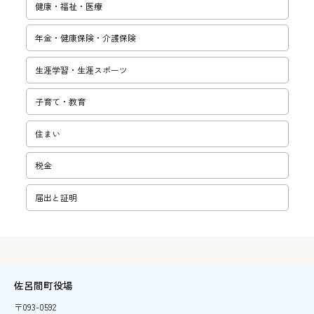
健康・福祉・医療
年金・健康保険・介護保険
生涯学習・­生涯スポー­ツ
子育て・教­育
住まい
税金
届出と証明
佐呂間町役場
〒093-0592