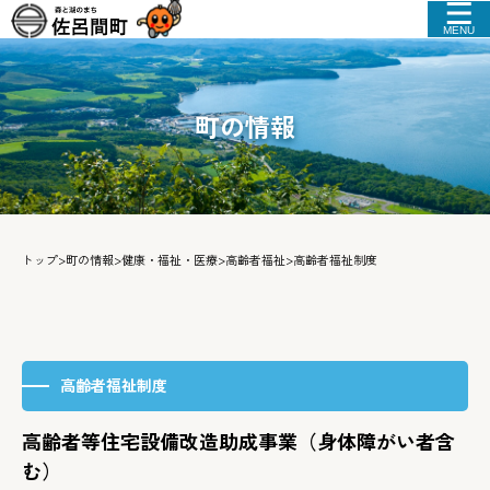
MENU
町の情報
トップ
>
町の情報
>
健康・福祉・医療
>
高齢者福祉
>
高齢者福祉制度
高齢者福祉制度
高齢者等住宅設備改造助成事業（身体障がい者含
む）