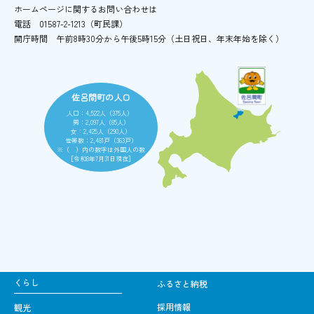
ホームページに関するお問い合わせは
電話
01587-2-1213（町民課）
開庁時間
午前8時30分から午後5時15分
（土日祝日、年末年始を除く）
佐呂間町の人口
人口：4,522人（375人）
男：2,097人（85人）
女：2,425人（290人）
世帯数：2,481戸（363戸）
※（ ）内の数字は外国人の数
［令和8年7月31日現在］
くらし
ふるさと納税
採用情報
観光