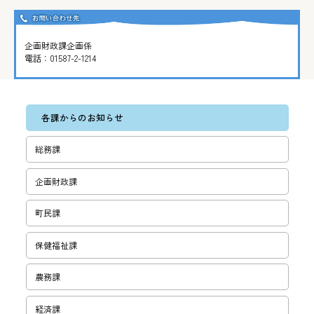
企画財政課企画係
電話：
01587-2-1214
各課からのお知らせ
総務課
企画財政課
町民課
保健福祉課
農務課
経済課