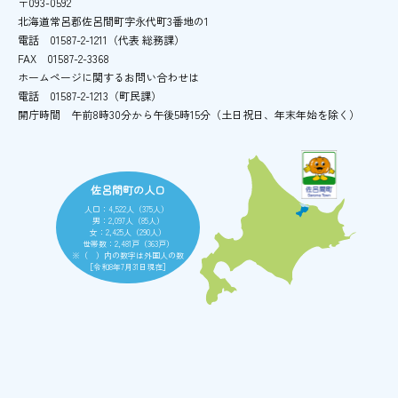
〒093-0592
北海道常呂郡佐呂間町字永代町3番地の1
電話
01587-2-1211（代表 総務課）
FAX
01587-2-3368
ホームページに関するお問い合わせは
電話
01587-2-1213（町民課）
開庁時間
午前8時30分から午後5時15分
（土日祝日、年末年始を除く）
佐呂間町の人口
人口：4,522人（375人）
男：2,097人（85人）
女：2,425人（290人）
世帯数：2,481戸（363戸）
※（ ）内の数字は外国人の数
［令和8年7月31日現在］