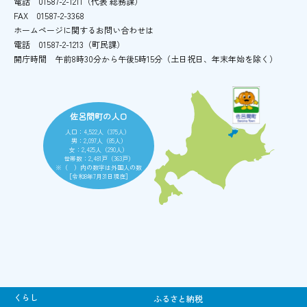
電話
01587-2-1211（代表 総務課）
FAX
01587-2-3368
ホームページに関するお問い合わせは
電話
01587-2-1213（町民課）
開庁時間
午前8時30分から午後5時15分
（土日祝日、年末年始を除く）
佐呂間町の人口
人口：4,522人（375人）
男：2,097人（85人）
女：2,425人（290人）
世帯数：2,481戸（363戸）
※（ ）内の数字は外国人の数
［令和8年7月31日現在］
くらし
ふるさと納税