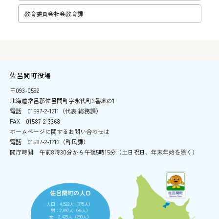
教育委員会社会教育課
佐呂間町役場
〒093-0592
北海道常呂郡佐呂間町字永代町3番地の1
電話
01587-2-1211（代表 総務課）
FAX
01587-2-3368
ホームページに関するお問い合わせは
電話
01587-2-1213（町民課）
開庁時間
午前8時30分から午後5時15分
（土日祝日、年末年始を除く）
佐呂間町の人口
人口：4,522人（375人）
男：2,097人（85人）
女：2,425人（290人）