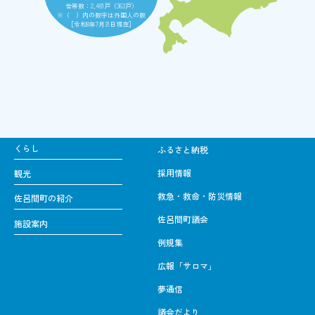
世帯数：2,481戸（363戸）
※（ ）内の数字は外国人の数
［令和8年7月31日現在］
くらし
ふるさと納税
採用情報
観光
救急・救命・防災情報
佐呂間町の紹介
佐呂間町議会
施設案内
例規集
広報「サロマ」
夢通信
議会だより