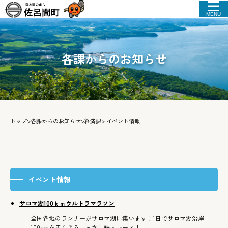
MENU
各課からのお知らせ
トップ
>
各課からのお知らせ
>
経済課
> イベント情報
イベント情報
サロマ湖100ｋｍウルトラマラソン
全国各地のランナーがサロマ湖に集います！1日でサロマ湖沿岸
100kmを走りきる、まさに鉄人レース！