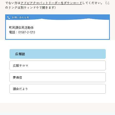
でない方は
アドビアクロバットリーダーをダウンロード
してください。（こ
のリンクは別ウィンドウで開きます）
町民課住民活動係
電話：
01587-2-1213
広報誌
広報サロマ
夢通信
議会だより