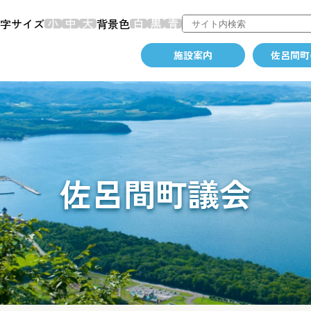
字サイズ
背景色
施設案内
佐呂間町
佐呂間町議会