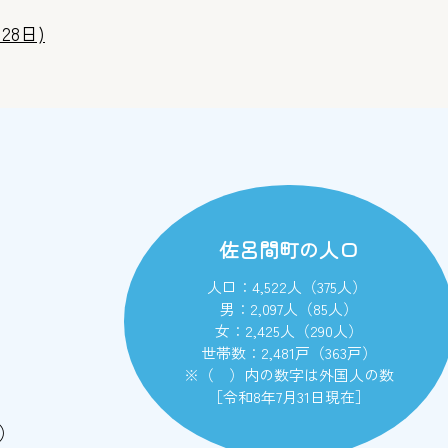
28日)
佐呂間町の人口
人口：4,522人（375人）
男：2,097人（85人）
女：2,425人（290人）
世帯数：2,481戸（363戸）
※（ ）内の数字は外国人の数
［令和8年7月31日現在］
）