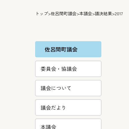
トップ
>
佐呂間町議会
>
本議会
>
議決結果
>
2017
佐呂間町議会
委員会・協議会
議会について
議会だより
本議会