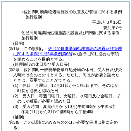
○佐呂間町廃棄物処理施設の設置及び管理に関する条例
施行規則
平成6年3月15日
規則第7号
佐呂間町廃棄物処理施設の設置及び管理に関する条例
施行規則
(目的)
第1条
この規則は、
佐呂間町廃棄物処理施設の設置及び管理
に関する条例
(平成6年条例第6号)
の施行に関し必要な事項
を定めることを目的とする。
(処理施設の休日及び受入日等)
第2条
佐呂間町一般廃棄物最終処分場の休日、受入日及び受
入時間は次のとおりとする。
ただし、町長が必要と認めた
ときは、変更することができる。
(1)
休日 月曜日、12月31日から1月5日まで。そのほか
町長が必要と認めた日
(2)
受入日 毎週日曜日、火曜日、水曜日及び金曜日。そ
のほか町長が必要と認めた日
(3)
受入時間 夏期
(4月から10月)
午前8時から午後5時
冬期
(11月から3月)
午前9時から午後4時
(補則)
第3条
この規則に定めるもののほか必要な事項は別に定め
る。