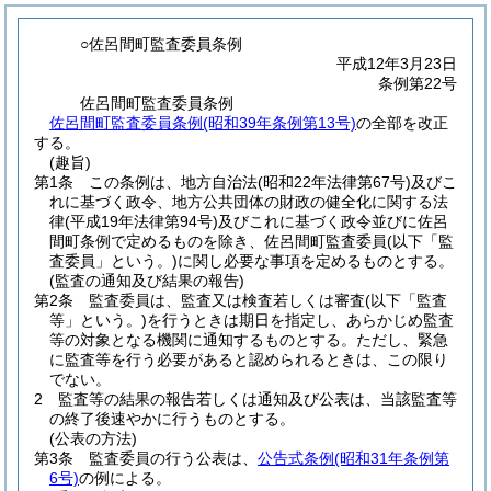
○佐呂間町監査委員条例
平成12年3月23日
条例第22号
佐呂間町監査委員条例
佐呂間町監査委員条例(昭和39年条例第13号)
の全部を改正
する。
(趣旨)
第1条
この条例は、地方自治法
(昭和22年法律第67号)
及びこ
れに基づく政令、地方公共団体の財政の健全化に関する法
律
(平成19年法律第94号)
及びこれに基づく政令並びに佐呂
間町条例で定めるものを除き、佐呂間町監査委員
(以下「監
査委員」という。)
に関し必要な事項を定めるものとする。
(監査の通知及び結果の報告)
第2条
監査委員は、監査又は検査若しくは審査
(以下「監査
等」という。)
を行うときは期日を指定し、あらかじめ監査
等の対象となる機関に通知するものとする。
ただし、緊急
に監査等を行う必要があると認められるときは、この限り
でない。
2
監査等の結果の報告若しくは通知及び公表は、当該監査等
の終了後速やかに行うものとする。
(公表の方法)
第3条
監査委員の行う公表は、
公告式条例
(昭和31年条例第
6号)
の例による。