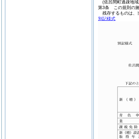
(佐呂間町過疎地
第3条
この規則の
残存するものは、
別記様式