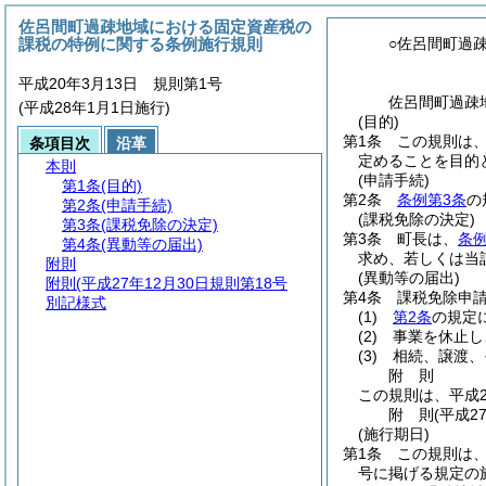
佐呂間町過疎地域における固定資産税の
課税の特例に関する条例施行規則
○佐呂間町過
平成20年3月13日 規則第1号
佐呂間町過疎
(平成28年1月1日施行)
(目的)
第1条
この規則は
条項目次
沿革
定めることを目的
本則
(申請手続)
第1条
(目的)
第2条
条例第3条
の
第2条
(申請手続)
(課税免除の決定)
第3条
(課税免除の決定)
第3条
町長は、
条例
第4条
(異動等の届出)
求め、若しくは当
附則
(異動等の届出)
附則
(平成27年12月30日規則第18号
第4条
課税免除申
別記様式
(1)
第2条
の規定
(2)
事業を休止し
(3)
相続、譲渡、
附
則
この規則は、平成2
附
則
(平成2
(施行期日)
第1条
この規則は
号に掲げる規定の