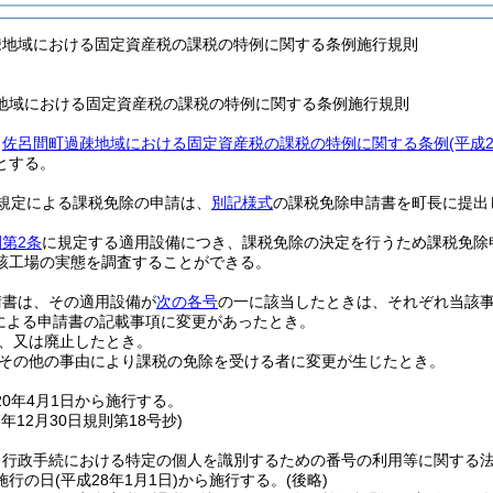
疎地域における固定資産税の課税の特例に関する条例施行規則
地域における固定資産税の課税の特例に関する条例施行規則
、
佐呂間町過疎地域における固定資産税の課税の特例に関する条例
(平成
とする。
規定による課税免除の申請は、
別記様式
の課税免除申請書を町長に提出
第2条
に規定する適用設備につき、課税免除の決定を行うため課税免除
該工場の実態を調査することができる。
請書は、その適用設備が
次の各号
の一に該当したときは、それぞれ当該事
による申請書の記載事項に変更があったとき。
、又は廃止したとき。
その他の事由により課税の免除を受ける者に変更が生じたとき。
0年4月1日から施行する。
7年12月30日
規則第18号
抄)
、行政手続における特定の個人を識別するための番号の利用等に関する
施行の日
(平成28年1月1日)
から施行する。
(後略)