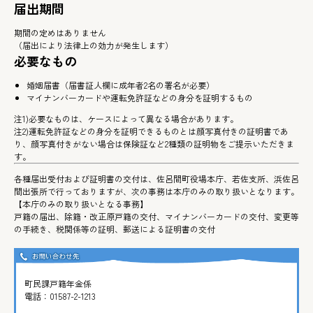
届出期間
期間の定めはありません
（届出により法律上の効力が発生します）
必要なもの
婚姻届書（届書証人欄に成年者2名の署名が必要）
マイナンバーカードや運転免許証などの身分を証明するもの
注1)必要なものは、ケースによって異なる場合があります。
注2)運転免許証などの身分を証明できるものとは顔写真付きの証明書であ
り、顔写真付きがない場合は保険証など2種類の証明物をご提示いただきま
す。
各種届出受付および証明書の交付は、佐呂間町役場本庁、若佐支所、浜佐呂
間出張所で行っておりますが、次の事務は本庁のみの取り扱いとなります。
【本庁のみの取り扱いとなる事務】
戸籍の届出、除籍・改正原戸籍の交付、マイナンバーカードの交付、変更等
の手続き、税関係等の証明、郵送による証明書の交付
町民課戸籍年金係
電話：
01587-2-1213