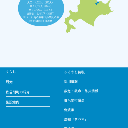
人口：4,522人（375人）
男：2,097人（85人）
女：2,425人（290人）
世帯数：2,481戸（363戸）
※（ ）内の数字は外国人の数
［令和8年7月31日現在］
くらし
ふるさと納税
採用情報
観光
救急・救命・防災情報
佐呂間町の紹介
佐呂間町議会
施設案内
例規集
広報「サロマ」