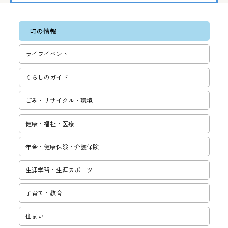
町の情報
ライフイベント
くらしのガイド
ごみ・リサ­イクル・環­境
健康・福祉・医療
年金・健康保険・介護保険
生涯学習・­生涯スポー­ツ
子育て・教­育
住まい