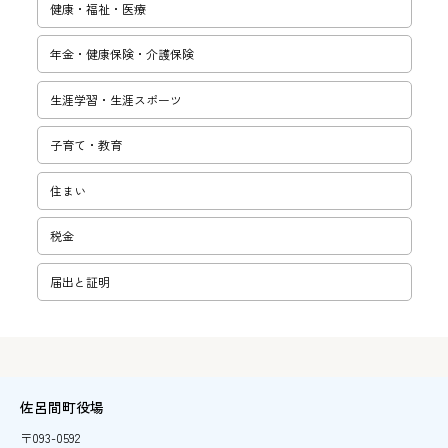
健康・福祉・医療
年金・健康保険・介護保険
生涯学習・­生涯スポー­ツ
子育て・教­育
住まい
税金
届出と証明
佐呂間町役場
〒093-0592