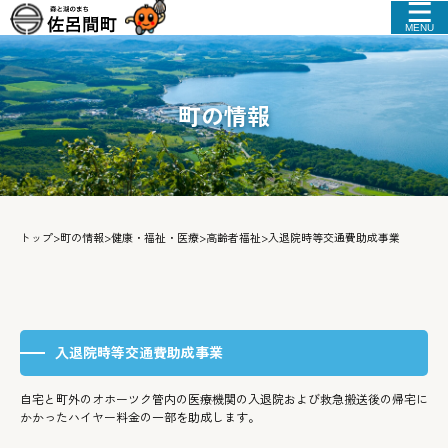
MENU
町の情報
トップ
>
町の情報
>
健康・福祉・医療
>
高齢者福祉
>
入退院時等交通費助成事業
入退院時等交通費助成事業
自宅と町外のオホーツク管内の医療機関の入退院および救急搬送後の帰宅に
かかったハイヤー料金の一部を助成します。