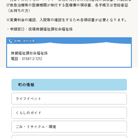
び救急治療等の医療機関が発行する医療費の領収書、各手帳又は受給者証
（お持ちの方）
※実費料金の確認、入院等の確認をするため各領収書が必要となります。
・申請窓口：役場保健福祉課社会福祉係
保健福祉課社会福祉係
電話：
01587-2-1212
町の情報
ライフイベント
くらしのガイド
ごみ・リサ­イクル・環­境