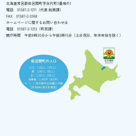
北海道常呂郡佐呂間町字永代町3番地の1
電話
01587-2-1211（代表 総務課）
FAX
01587-2-3368
ホームページに関するお問い合わせは
電話
01587-2-1213（町民課）
開庁時間
午前8時30分から午後5時15分
（土日祝日、年末年始を除く）
佐呂間町の人口
人口：4,522人（375人）
男：2,097人（85人）
女：2,425人（290人）
世帯数：2,481戸（363戸）
※（ ）内の数字は外国人の数
［令和8年7月31日現在］