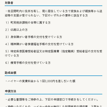
対象者
・佐呂間町内に住所を有し、現に居住している方で家族および親族等から送
迎等の支援が受けられない、下記のいずれかの要件に該当する方
１）町民税非課税の世帯に属する方
２）65歳以上の方
３）身体障がい者手帳の交付を受けている方
４）精神障がい者保健福祉手帳の交付を受けている方
５）特定疾患医療受給者証又は特定医療費（指定難病）受給者証の交付を受
けている方
６）療育手帳の交付を受けている方
助成金額
・ハイヤーの実費料金から１回3,000円を差し引いた額
申請方法
・必要な書類等をご持参の上、下記の申請窓口で手続きをしてください。
・持参いただくもの ハイヤー会社が発行した利用者宛の領収書、入院およ