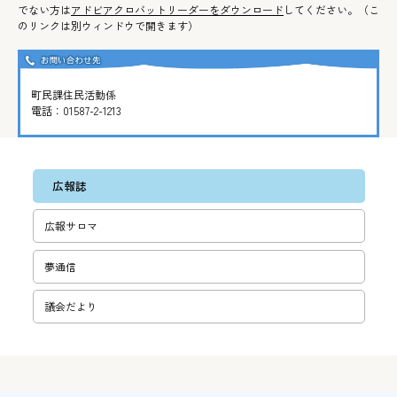
でない方は
アドビアクロバットリーダーをダウンロード
してください。（こ
のリンクは別ウィンドウで開きます）
町民課住民活動係
電話：
01587-2-1213
広報誌
広報サロマ
夢通信
議会だより