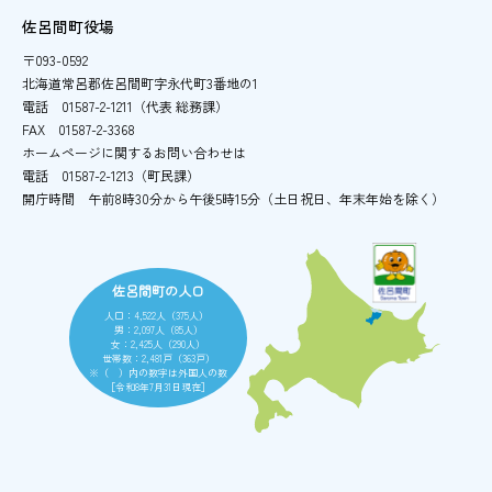
佐呂間町役場
〒093-0592
北海道常呂郡佐呂間町字永代町3番地の1
電話
01587-2-1211（代表 総務課）
FAX
01587-2-3368
ホームページに関するお問い合わせは
電話
01587-2-1213（町民課）
開庁時間
午前8時30分から午後5時15分
（土日祝日、年末年始を除く）
佐呂間町の人口
人口：4,522人（375人）
男：2,097人（85人）
女：2,425人（290人）
世帯数：2,481戸（363戸）
※（ ）内の数字は外国人の数
［令和8年7月31日現在］