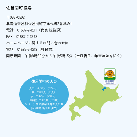
佐呂間町役場
〒093-0592
北海道常呂郡佐呂間町字永代町3番地の1
電話
01587-2-1211（代表 総務課）
FAX
01587-2-3368
ホームページに関するお問い合わせは
電話
01587-2-1213（町民課）
開庁時間
午前8時30分から午後5時15分
（土日祝日、年末年始を除く）
佐呂間町の人口
人口：4,522人（375人）
男：2,097人（85人）
女：2,425人（290人）
世帯数：2,481戸（363戸）
※（ ）内の数字は外国人の数
［令和8年7月31日現在］