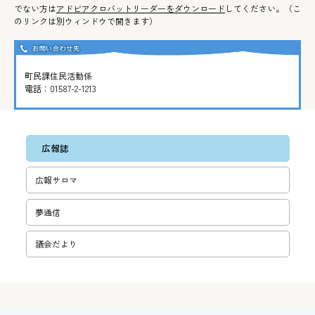
でない方は
アドビアクロバットリーダーをダウンロード
してください。（こ
のリンクは別ウィンドウで開きます）
町民課住民活動係
電話：
01587-2-1213
広報誌
広報サロマ
夢通信
議会だより