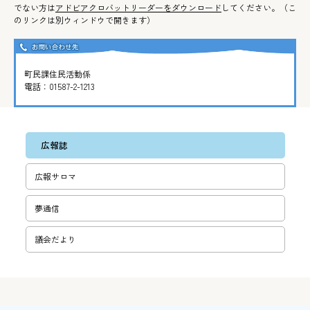
でない方は
アドビアクロバットリーダーをダウンロード
してください。（こ
のリンクは別ウィンドウで開きます）
町民課住民活動係
電話：
01587-2-1213
広報誌
広報サロマ
夢通信
議会だより