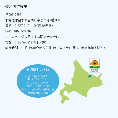
佐呂間町役場
〒093-0592
北海道常呂郡佐呂間町字永代町3番地の1
電話
01587-2-1211（代表 総務課）
FAX
01587-2-3368
ホームページに関するお問い合わせは
電話
01587-2-1213（町民課）
開庁時間
午前8時30分から午後5時15分
（土日祝日、年末年始を除く）
佐呂間町の人口
人口：4,522人（375人）
男：2,097人（85人）
女：2,425人（290人）
世帯数：2,481戸（363戸）
※（ ）内の数字は外国人の数
［令和8年7月31日現在］