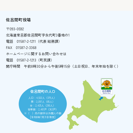
佐呂間町役場
〒093-0592
北海道常呂郡佐呂間町字永代町3番地の1
電話
01587-2-1211（代表 総務課）
FAX
01587-2-3368
ホームページに関するお問い合わせは
電話
01587-2-1213（町民課）
開庁時間
午前8時30分から午後5時15分
（土日祝日、年末年始を除く）
佐呂間町の人口
人口：4,522人（375人）
男：2,097人（85人）
女：2,425人（290人）
世帯数：2,481戸（363戸）
※（ ）内の数字は外国人の数
［令和8年7月31日現在］