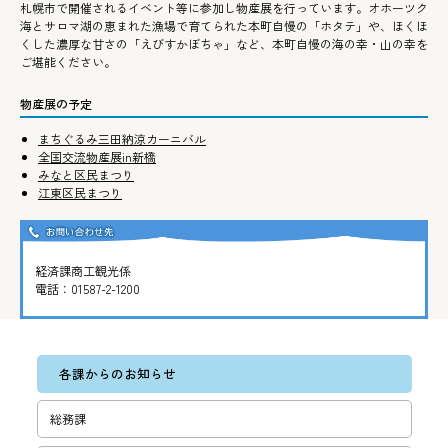
札幌市で開催されるイベント等に参加し物産展を行っています。オホーツク
海とサロマ湖の恵まれた漁場で育てられた本町自慢の「ホタテ」や、ほくほ
くした濃厚な甘さの「えびすかぼちゃ」など、本町自慢の海の幸・山の幸を
ご堪能ください。
物産展の予定
まちぐるみ三田納涼カーニバル
全国交流物産展in新橋
みなと区民まつり
江東区民まつり
経済課商工観光係
電話：
01587-2-1200
各課からのお知らせ
総務課