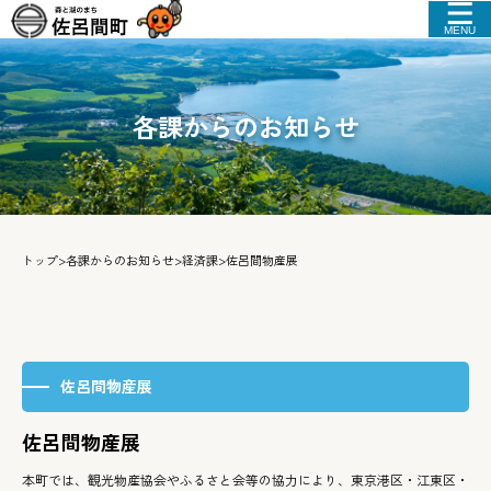
MENU
各課からのお知らせ
トップ
>
各課からのお知らせ
>
経済課
>
佐呂間物産展
佐呂間物産展
佐呂間物産展
本町では、観光物産協会やふるさと会等の協力により、東京港区・江東区・