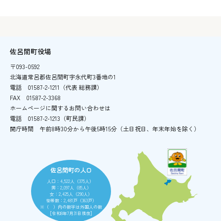
佐呂間町役場
〒093-0592
北海道常呂郡佐呂間町字永代町3番地の1
電話
01587-2-1211（代表 総務課）
FAX
01587-2-3368
ホームページに関するお問い合わせは
電話
01587-2-1213（町民課）
開庁時間
午前8時30分から午後5時15分
（土日祝日、年末年始を除く）
佐呂間町の人口
人口：4,522人（375人）
男：2,097人（85人）
女：2,425人（290人）
世帯数：2,481戸（363戸）
※（ ）内の数字は外国人の数
［令和8年7月31日現在］