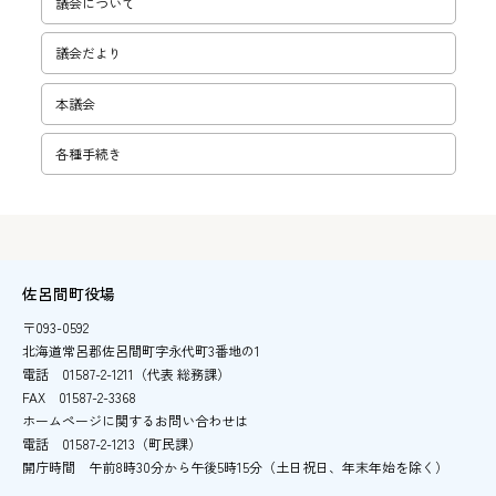
議会について
議会だより
本議会
各種手続き
佐呂間町役場
〒093-0592
北海道常呂郡佐呂間町字永代町3番地の1
電話
01587-2-1211（代表 総務課）
FAX
01587-2-3368
ホームページに関するお問い合わせは
電話
01587-2-1213（町民課）
開庁時間
午前8時30分から午後5時15分
（土日祝日、年末年始を除く）