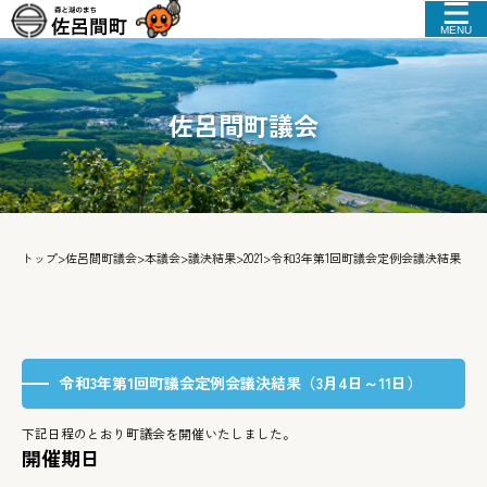
MENU
佐呂間町議会
トップ
>
佐呂間町議会
>
本議会
>
議決結果
>
2021
>
令和3年第1回町議会定例会議決結果（3月
令和3年第1回町議会定例会議決結果（3月4日～11日）
下記日程のとおり町議会を開催いたしました。
開催期日