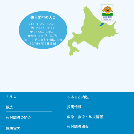
佐呂間町の人口
人口：4,522人（375人）
男：2,097人（85人）
女：2,425人（290人）
世帯数：2,481戸（363戸）
※（ ）内の数字は外国人の数
［令和8年7月31日現在］
くらし
ふるさと納税
採用情報
観光
救急・救命・防災情報
佐呂間町の紹介
佐呂間町議会
施設案内