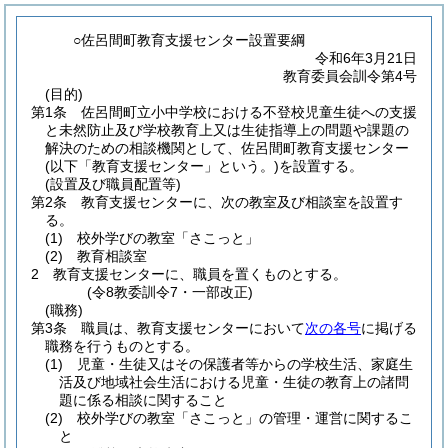
○佐呂間町教育支援センター設置要綱
令和6年3月21日
教育委員会訓令第4号
(目的)
第1条
佐呂間町立小中学校における不登校児童生徒への支援
と未然防止及び学校教育上又は生徒指導上の問題や課題の
解決のための相談機関として、佐呂間町教育支援センター
(以下「教育支援センター」という。)
を設置する。
(設置及び職員配置等)
第2条
教育支援センターに、次の教室及び相談室を設置す
る。
(1)
校外学びの教室「さこっと」
(2)
教育相談室
2
教育支援センターに、職員を置くものとする。
(令8教委訓令7・一部改正)
(職務)
第3条
職員は、教育支援センターにおいて
次の各号
に掲げる
職務を行うものとする。
(1)
児童・生徒又はその保護者等からの学校生活、家庭生
活及び地域社会生活における児童・生徒の教育上の諸問
題に係る相談に関すること
(2)
校外学びの教室「さこっと」の管理・運営に関するこ
と