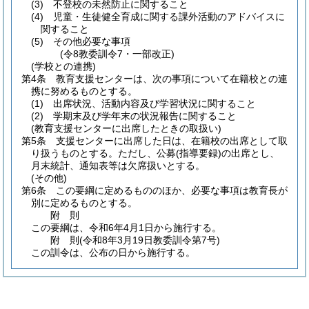
(3)
不登校の未然防止に関すること
(4)
児童・生徒健全育成に関する課外活動のアドバイスに
関すること
(5)
その他必要な事項
(令8教委訓令7・一部改正)
(学校との連携)
第4条
教育支援センターは、次の事項について在籍校との連
携に努めるものとする。
(1)
出席状況、活動内容及び学習状況に関すること
(2)
学期末及び学年末の状況報告に関すること
(教育支援センターに出席したときの取扱い)
第5条
支援センターに出席した日は、在籍校の出席として取
り扱うものとする。
ただし、公募
(指導要録)
の出席とし、
月末統計、通知表等は欠席扱いとする。
(その他)
第6条
この要綱に定めるもののほか、必要な事項は教育長が
別に定めるものとする。
附
則
この要綱は、令和6年4月1日から施行する。
附
則
(令和8年3月19日
教委訓令第7号)
この訓令は、公布の日から施行する。