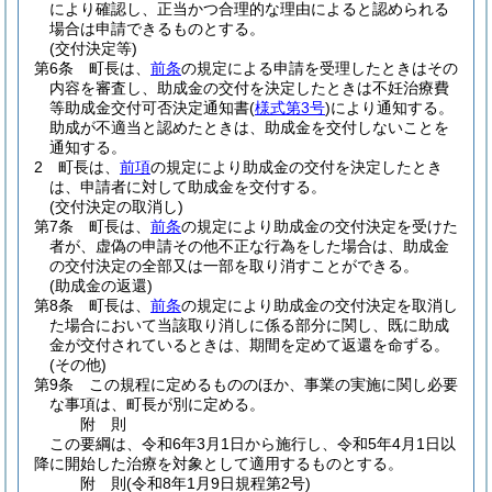
により確認し、正当かつ合理的な理由によると認められる
場合は申請できるものとする。
(交付決定等)
第6条
町長は、
前条
の規定による申請を受理したときはその
内容を審査し、助成金の交付を決定したときは不妊治療費
等助成金交付可否決定通知書
(
様式第3号
)
により通知する。
助成が不適当と認めたときは、助成金を交付しないことを
通知する。
2
町長は、
前項
の規定により助成金の交付を決定したとき
は、申請者に対して助成金を交付する。
(交付決定の取消し)
第7条
町長は、
前条
の規定により助成金の交付決定を受けた
者が、虚偽の申請その他不正な行為をした場合は、助成金
の交付決定の全部又は一部を取り消すことができる。
(助成金の返還)
第8条
町長は、
前条
の規定により助成金の交付決定を取消し
た場合において当該取り消しに係る部分に関し、既に助成
金が交付されているときは、期間を定めて返還を命ずる。
(その他)
第9条
この規程に定めるもののほか、事業の実施に関し必要
な事項は、町長が別に定める。
附
則
この要綱は、令和6年3月1日から施行し、令和5年4月1日以
降に開始した治療を対象として適用するものとする。
附
則
(令和8年1月9日
規程第2号)