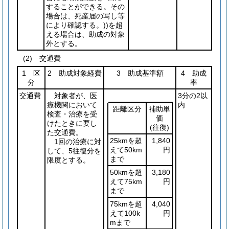
することができる。その
場合は、死産届の写し等
により確認する。)
)
を超
える場合は、助成の対象
外とする。
(2) 交通費
1 区
2 助成対象経費
3 助成基準額
4 助成
分
率
交通費
対象者が、医
3分の2以
療機関において
内
距離区分
補助単
検査・治療を受
価
けたときに要し
(往復)
た交通費。
25kmを超
1,840
1回の治療に対
えて50km
円
して、5往復分を
まで
限度とする。
50kmを超
3,180
えて75km
円
まで
75kmを超
4,040
えて100k
円
mまで