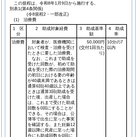
この規程は、令和8年1月9日から施行する。
別表1
(第4条関係)
(令8規程2・一部改正)
(1) 治療費
1 区
2 助成対象経費
3 助成基準
4 助成
分
額
率
治療費
対象者が、医療機関に
50,000円
10分の7
おいて検査・治療を受け
(交付1回当た
以内
たときに要した治療費。
り)
なお、これまで助成を
受けた回数が、初めて助
成を受けた際の治療期間
の初日における妻の年齢
が40歳未満であるときは
通算6回
(40歳以上である
ときは通算3回
(助成を受
けた後、出産した場合
は、これまで受けた助成
回数を0回にすることが
できる。その場合は、公
簿等で出生に至った事実
を確認する。また妊娠12
週以降に死産に至った場
合にも助成回数を0回に