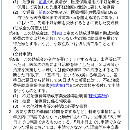
(1)
治療費
前条
の対象者が、医療保険適用の不妊治療と
併用して実施した先進不妊治療の受診に要した治療費
(2)
交通費
前条
の対象者が、医療機関
(住民登録のある
自宅から医療機関まで片道25kmを超える場合に限る。)
において、先進不妊治療を受診するときに要した交通費
(助成金の算定方法)
第4条
この助成金は、
別表1
に定める助成基準額と助成対象
経費の実支出額を比較して少ない方の額に助成率を乗じて
得た額とする。
なお、小数点以下は切り捨てることとす
る。
(交付申請)
第5条
この助成金の交付を受けようとする者は、出産等に至
った日、医師の判断により治療を終了した日、又は医師が
治療を実施しない若しくは他の診療科での治療とすると判
断した日
(以下、「基準日」という)
の属する年度内に、基
準日の翌日から起算して60日以内に町長に対し、不妊治療
費等助成事業申請書
(
様式第1号
)
に次の書類を添付して申請
を行うものとする。
(1)
不妊治療費等助成事業受診等証明書
(
様式第2号
)
(2)
検査・治療費に係る領収書
(3)
その他対象者等の確認に必要な書類
2
必要な書類の準備に時間を要するなど、特別な事情により
年度内に申請できなかった場合においては、翌年度の5月末
日までに申請できるものとする。
5月末日までに申請できな
かった場合においては、申請できなかった理由等を申立書