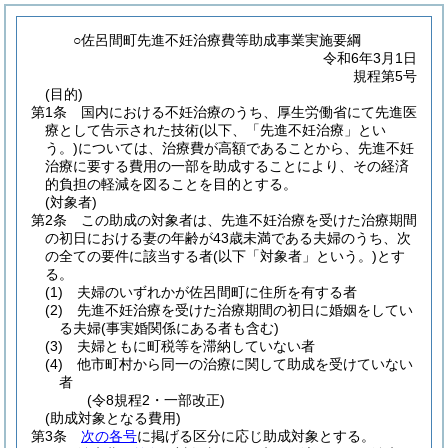
○佐呂間町先進不妊治療費等助成事業実施要綱
令和6年3月1日
規程第5号
(目的)
第1条
国内における不妊治療のうち、厚生労働省にて先進医
療として告示された技術
(以下、「先進不妊治療」とい
う。)
については、治療費が高額であることから、先進不妊
治療に要する費用の一部を助成することにより、その経済
的負担の軽減を図ることを目的とする。
(対象者)
第2条
この助成の対象者は、先進不妊治療を受けた治療期間
の初日における妻の年齢が43歳未満である夫婦のうち、次
の全ての要件に該当する者
(以下「対象者」という。)
とす
る。
(1)
夫婦のいずれかが佐呂間町に住所を有する者
(2)
先進不妊治療を受けた治療期間の初日に婚姻をしてい
る夫婦
(事実婚関係にある者も含む)
(3)
夫婦ともに町税等を滞納していない者
(4)
他市町村から同一の治療に関して助成を受けていない
者
(令8規程2・一部改正)
(助成対象となる費用)
第3条
次の各号
に掲げる区分に応じ助成対象とする。