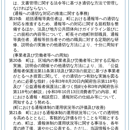
は、文書管理に関する法令等に基づき適切な方法で管理し
なければならない。
(通報への適切な対応の推進に関する事務)
第19条
総括通報等責任者は、町における通報等への適切な
対応を推進するため、通報等への対応に関する規程類を整
備するほか、法及び地方公共団体向けガイドライン並びに
この規程の内容等について、町長その他町幹部職員、通報
等責任者、通報等担当者その他の職員に対する定期的な研
修、説明会の実施その他適切な方法により、十分に周知す
る。
(事業者及び労働者等への周知)
第20条
町は、区域内の事業者及び労働者等に対する広報の
実施、説明会の開催その他適切な方法により、法、「公益
通報者保護法第11条第1項及び第2項の規定に基づき事業者
がとるべき措置に関して、その適切かつ有効な実施を図る
ために必要な指針」
(令和3年8月20日内閣府告示第118号)
及び「公益通報者保護法に基づく指針
(令和3年内閣府告示
第118号)
の解説」
(令和3年10月13日消費者庁)
の内容、町
における通報・相談窓口、通報対応の仕組み等について、
周知するよう努める。
(町における通報体制の運用状況等の評価及び改善)
第21条
町における通報体制の運用状況等についての透明性
を高めるとともに、客観的な評価を行うことを可能とする
ため、町は、通報体制の運用状況等に関する事項を、各年
度の終了後、速やかに公表する。
ただし、当該情報を公表