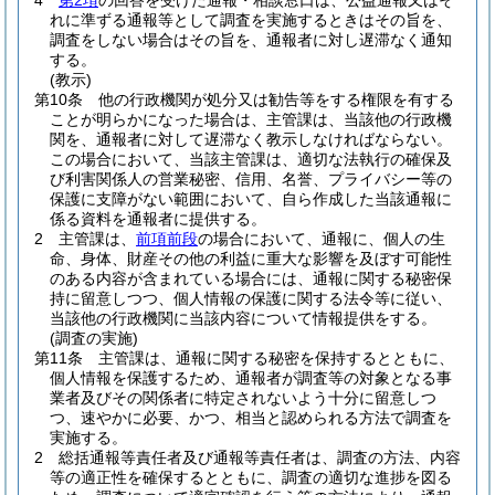
4
第2項
の回答を受けた通報・相談窓口は、公益通報又はそ
れに準ずる通報等として調査を実施するときはその旨を、
調査をしない場合はその旨を、通報者に対し遅滞なく通知
する。
(教示)
第10条
他の行政機関が処分又は勧告等をする権限を有する
ことが明らかになった場合は、主管課は、当該他の行政機
関を、通報者に対して遅滞なく教示しなければならない。
この場合において、当該主管課は、適切な法執行の確保及
び利害関係人の営業秘密、信用、名誉、プライバシー等の
保護に支障がない範囲において、自ら作成した当該通報に
係る資料を通報者に提供する。
2
主管課は、
前項前段
の場合において、通報に、個人の生
命、身体、財産その他の利益に重大な影響を及ぼす可能性
のある内容が含まれている場合には、通報に関する秘密保
持に留意しつつ、個人情報の保護に関する法令等に従い、
当該他の行政機関に当該内容について情報提供をする。
(調査の実施)
第11条
主管課は、通報に関する秘密を保持するとともに、
個人情報を保護するため、通報者が調査等の対象となる事
業者及びその関係者に特定されないよう十分に留意しつ
つ、速やかに必要、かつ、相当と認められる方法で調査を
実施する。
2
総括通報等責任者及び通報等責任者は、調査の方法、内容
等の適正性を確保するとともに、調査の適切な進捗を図る