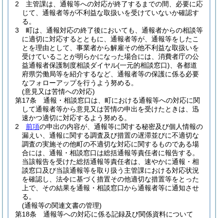
2
主管課は、通報等への対応が終了するまでの間、必要に応
じて、通報者等が不利益な取扱いを受けていないか確認す
る。
3
町は、通報対応の終了後においても、通報者からの相談等
に適切に対応するとともに、通報者等が、通報等をしたこ
とを理由として、事業者から解雇その他不利益な取扱いを
受けていることが明らかになった場合には、消費者庁の公
益通報者保護制度相談ダイヤル
(一元的相談窓口)
、各都道
府県労働局等を紹介するなど、通報者等の保護に係る必要
なフォローアップを行うよう努める。
(意見又は苦情への対応)
第17条
通報・相談窓口は、町における通報等への対応に関
して通報者等から意見又は苦情の申出を受けたときは、迅
速かつ適切に対応するよう努める。
2
前項
の申出の内容が、通報等に関する秘密及び個人情報の
漏えい、通報に関する調査及び措置の遅滞並びに不適切な
調査の実施その他町の不適切な対応に関するものである場
合には、通報・相談窓口は総括通報等責任者に報告する。
当該報告を受けた総括通報等責任者は、速やかに通報・相
談窓口及び当該通報等を取り扱う主管課における対応状況
を確認し、法令に基づく措置その他適切な措置等をとった
上で、その結果を通報・相談窓口から通報者等に通知させ
る。
(通報等の関連文書の管理)
第18条
通報等への対応に係る記録及び関係資料について