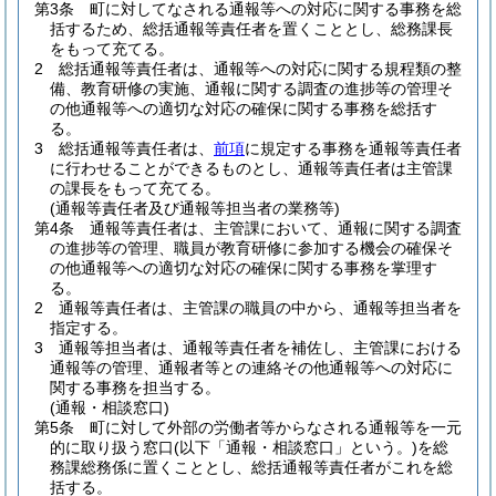
第3条
町に対してなされる通報等への対応に関する事務を総
括するため、総括通報等責任者を置くこととし、総務課長
をもって充てる。
2
総括通報等責任者は、通報等への対応に関する規程類の整
備、教育研修の実施、通報に関する調査の進捗等の管理そ
の他通報等への適切な対応の確保に関する事務を総括す
る。
3
総括通報等責任者は、
前項
に規定する事務を通報等責任者
に行わせることができるものとし、通報等責任者は主管課
の課長をもって充てる。
(通報等責任者及び通報等担当者の業務等)
第4条
通報等責任者は、主管課において、通報に関する調査
の進捗等の管理、職員が教育研修に参加する機会の確保そ
の他通報等への適切な対応の確保に関する事務を掌理す
る。
2
通報等責任者は、主管課の職員の中から、通報等担当者を
指定する。
3
通報等担当者は、通報等責任者を補佐し、主管課における
通報等の管理、通報者等との連絡その他通報等への対応に
関する事務を担当する。
(通報・相談窓口)
第5条
町に対して外部の労働者等からなされる通報等を一元
的に取り扱う窓口
(以下「通報・相談窓口」という。)
を総
務課総務係に置くこととし、総括通報等責任者がこれを総
括する。