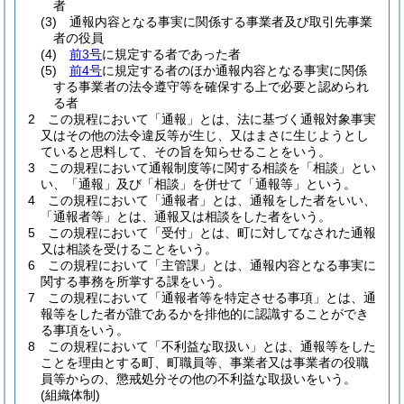
者
(3)
通報内容となる事実に関係する事業者及び取引先事業
者の役員
(4)
前3号
に規定する者であった者
(5)
前4号
に規定する者のほか通報内容となる事実に関係
する事業者の法令遵守等を確保する上で必要と認められ
る者
2
この規程において「通報」とは、法に基づく通報対象事実
又はその他の法令違反等が生じ、又はまさに生じようとし
ていると思料して、その旨を知らせることをいう。
3
この規程において通報制度等に関する相談を「相談」とい
い、「通報」及び「相談」を併せて「通報等」という。
4
この規程において「通報者」とは、通報をした者をいい、
「通報者等」とは、通報又は相談をした者をいう。
5
この規程において「受付」とは、町に対してなされた通報
又は相談を受けることをいう。
6
この規程において「主管課」とは、通報内容となる事実に
関する事務を所掌する課をいう。
7
この規程において「通報者等を特定させる事項」とは、通
報等をした者が誰であるかを排他的に認識することができ
る事項をいう。
8
この規程において「不利益な取扱い」とは、通報等をした
ことを理由とする町、町職員等、事業者又は事業者の役職
員等からの、懲戒処分その他の不利益な取扱いをいう。
(組織体制)