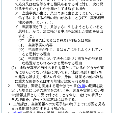
て処分又は勧告等をする権限を有する町に対し、次に掲
げる要件のいずれかを満たして通報する場合
ア
当該事実が生じ、又はまさに生じようとしていると
信ずるに足りる相当の理由があること
(以下「真実相当
性の要件」という。)
。
イ
当該事実が生じ、又はまさに生じようとしていると
思料し、かつ、次に掲げる事項を記載した書面を提出
すること。
(ア)
通報者の氏名又は名称及び住所又は居所
(イ)
当該事実の内容
(ウ)
当該事実が生じ、又はまさに生じようとしてい
ると思料する理由
(エ)
当該事実について法令に基づく措置その他適切
な措置がとられるべきと思料する理由
(2)
通報が真実相当性の要件を満たしているかどうかが直
ちに明らかでない場合においても、法第3条第1項第2号
の趣旨も踏まえ、個人の生命、身体、財産その他の利益
に重大な影響を及ぼす可能性が認められる場合
2
主管課は、調査を実施する場合はその旨
(
次項
の期間を設
定した場合にはその期間を含む。)
を、調査を実施しない場
合
(情報提供として受け付けることを含む。)
はその旨及び
その理由を、通報・相談窓口に回答する。
3
主管課は、当該通報への対応手続の終了までに必要と見込
まれる期間を設定するよう努める。