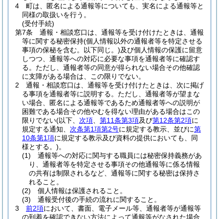
4
町は、匿名による通報等についても、実名による通報等と
同様の取扱いを行う。
(受付手続)
第7条
通報・相談窓口は、通報等を受け付けたときは、通報
等に関する秘密保持
(個人情報以外の通報者等を特定させる
事項の保秘を含む。以下同じ。)
及び個人情報の保護に留意
しつつ、通報等への対応に必要な事項を通報者等に確認す
る。
ただし、通報者等の同意が得られない場合その他確認
に支障がある場合は、この限りでない。
2
通報・相談窓口は、通報等を受け付けたときは、次に掲げ
る事項を通報者等に説明する。
ただし、通報者等が望まな
い場合、匿名による通報等であるため通報者等への説明が
困難である場合その他やむを得ない理由がある場合はこの
限りでない
(以下、
次項
、
第11条第3項
及び
第12条第2項
に
規定する通知、
次条第1項第2号
に規定する教示、並びに
第
10条第1項
に規定する教示及び資料の提供においても、同
様とする。)
。
(1)
通報等への対応に関与する職員には秘密保持義務があ
り、通報者等を特定させる事項その他通報等に係る情報
の共有は制限されるなど、通報等に関する秘密は保持さ
れること。
(2)
個人情報は保護されること。
(3)
通報受付後の手続の流れに関すること。
3
前2項
において、書面、電子メール等、通報者等が通報等
の到着を確認できない方法によって通報等がなされた場合