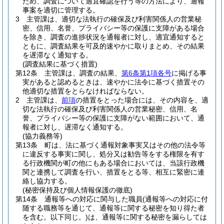
ため、調査について適宜確認を行う等の方法により、通報
事案を適切に管理する。
3
主管課は、適切な法執行の確保及び利害関係人の営業秘
密、信用、名誉、プライバシー等の保護に支障がある場合
を除き、調査の進捗状況を通報者に対し、適宜通知すると
ともに、調査結果を可及的速やかに取りまとめ、その結果
を遅滞なく通知する。
(調査結果に基づく措置)
第12条
主管課は、調査の結果、
第6条第1項各号
に掲げる事
実があると認めるときは、速やかに法令に基づく措置その
他適切な措置をとらなければならない。
2
主管課は、
前項
の措置をとった場合には、その内容を、適
切な法執行の確保及び利害関係人の営業秘密、信用、名
誉、プライバシー等の保護に支障がない範囲において、通
報者に対し、遅滞なく通知する。
(協力義務等)
第13条
町は、法に基づく通報対象事実又はその他の法令等
に違反する事実に関し、処分又は勧告等をする権限を有す
る行政機関が町の他にもある場合においては、当該行政機
関と連携して調査を行い、措置をとる等、相互に緊密に連
絡し協力する。
(秘密保持及び個人情報保護の徹底)
第14条
通報等への対応に関与した職員
(通報等への対応に付
随する職務等を通じて、通報等に関する秘密を知り得た者
を含む。以下同じ。)
は、通報等に関する秘密を漏らしては