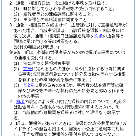
2
通報・相談窓口は、次に掲げる事務を取り扱う。
(1)
町に対してなされる通報等の受付に関すること。
(2)
通報者等との連絡調整に関すること。
(3)
主管課との連絡調整に関すること。
3
通報・相談窓口を経由せず、主管課に対して直接通報等が
あった場合、当該主管課は、当該通報を通報・相談窓口に
取り次ぎ、通報・相談窓口は当該通報等を
次条
の通報等と
同様に受け付ける等の対応をとる。
(受付の範囲及び取扱い)
第6条
町は、外部の労働者等からの次に掲げる事実について
の通報を受け付ける。
(1)
法に基づく通報対象事実
(2)
前号
に定めるもののほか、法令に違反する行為に関す
る事実
(当該違反行為について処分又は勧告等をする権限
を有する行政機関がある場合に限る。)
(3)
前2号
に定めるもののほか、事業者の法令遵守等の確
保及び法令等の適正な執行のために必要と認められるそ
の他の事実
2
前項
の規定により受け付けた通報の内容について、処分又
は勧告等をする権限を他の行政機関が有するときは、町
は、当該他の行政機関を通報者に対して遅滞なく教示す
る。
3
町は、通報等があったときは、法及び地方公共団体向けガ
イドラインの趣旨を踏まえ、誠実かつ公正に通報等に対応
し、正当な理由なく通報等の受付を拒んではならない。