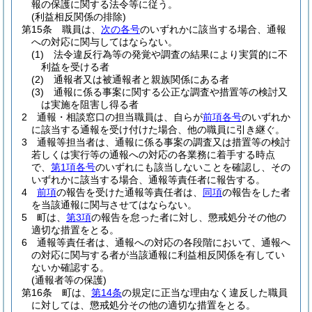
報の保護に関する法令等に従う。
(利益相反関係の排除)
第15条
職員は、
次の各号
のいずれかに該当する場合、通報
への対応に関与してはならない。
(1)
法令違反行為等の発覚や調査の結果により実質的に不
利益を受ける者
(2)
通報者又は被通報者と親族関係にある者
(3)
通報に係る事案に関する公正な調査や措置等の検討又
は実施を阻害し得る者
2
通報・相談窓口の担当職員は、自らが
前項各号
のいずれか
に該当する通報を受け付けた場合、他の職員に引き継ぐ。
3
通報等担当者は、通報に係る事案の調査又は措置等の検討
若しくは実行等の通報への対応の各業務に着手する時点
で、
第1項各号
のいずれにも該当しないことを確認し、その
いずれかに該当する場合、通報等責任者に報告する。
4
前項
の報告を受けた通報等責任者は、
同項
の報告をした者
を当該通報に関与させてはならない。
5
町は、
第3項
の報告を怠った者に対し、懲戒処分その他の
適切な措置をとる。
6
通報等責任者は、通報への対応の各段階において、通報へ
の対応に関与する者が当該通報に利益相反関係を有してい
ないか確認する。
(通報者等の保護)
第16条
町は、
第14条
の規定に正当な理由なく違反した職員
に対しては、懲戒処分その他の適切な措置をとる。