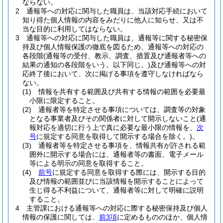
ならない。
2
通報等への対応に関与した職員は、当該対応手続において
知り得た個人情報の内容をみだりに他人に知らせ、又は不
当な目的に利用してはならない。
3
通報等への対応に関与した職員は、通報等に関する秘密保
持及び個人情報保護の徹底を図るため、通報等への対応の
各段階
(通報等の受付、教示、調査、措置及び通報者等への
結果の通知の各段階をいう。以下同じ。)
及び通報等への対
応終了後において、次に掲げる事項を遵守しなければなら
ない。
(1)
情報を共有する範囲及び共有する情報の範囲を必要最
小限に限定すること。
(2)
通報者等を特定させる事項については、調査等の対象
となる事業者及びその関係者に対して開示しないこと
(通
報対応を適切に行う上で真に必要な最小限の情報を、
次
号
に規定する同意を取得して開示する場合を除く。)
。
(3)
通報者等を特定させる事項を、情報共有が許される範
囲外に開示する場合には、通報者等の書面、電子メール
等による明示の同意を取得すること。
(4)
前号
に規定する同意を取得する際には、開示する目的
及び情報の範囲並びに当該情報を開示することによって
生じ得る不利益について、通報者等に対して明確に説明
すること。
4
主管課における通報等への対応に際する秘密保持及び個人
情報の保護に関しては、
前3項
に定めるもののほか、個人情