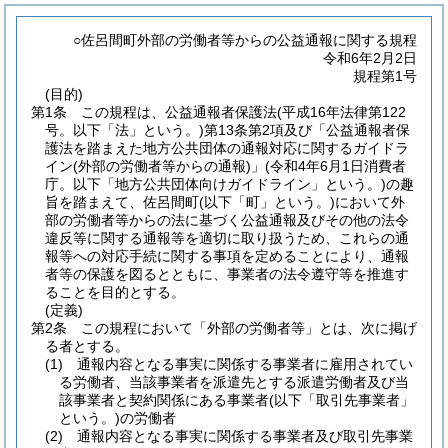
○佐呂間町外部の労働者等からの公益通報に関する規程
令和6年2月2日
規程第1号
(目的)
第1条
この規程は、公益通報者保護法
(平成16年法律第122
号。以下「法」という。)
第13条第2項及び「公益通報者保
護法を踏まえた地方公共団体の通報対応に関するガイドラ
イン
(外部の労働者等からの通報)
」
(令和4年6月1日消費者
庁。以下「地方公共団体向けガイドライン」という。)
の趣
旨を踏まえて、佐呂間町
(以下「町」という。)
において外
部の労働者等からの法に基づく公益通報及びその他の法令
違反等に関する通報等を適切に取り扱うため、これらの通
報等への対応手続に関する事項を定めることにより、通報
者等の保護を図るとともに、事業者の法令遵守等を推進す
ることを目的とする。
(定義)
第2条
この規程において「外部の労働者等」とは、次に掲げ
る者とする。
(1)
通報内容となる事実に関係する事業者に雇用されてい
る労働者、当該事業者を派遣先とする派遣労働者及び当
該事業者と契約関係にある事業者
(以下「取引先事業者」
という。)
の労働者
(2)
通報内容となる事実に関係する事業者及び取引先事業