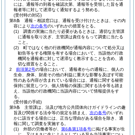
には、通報等の到着を確認次第、通報等を受領した旨を通
報者等に対して遅滞なく通知するよう努める。
(受付時の対応)
第8条
通報・相談窓口は、通報を受け付けたときは、その内
容により
次の各号
のいずれかの措置をとる。
(1)
調査の実施に当たり必要があるときは、適切な主管課
に通報を取り次ぎ、主管課は責任をもって調査に当たる
こと。
(2)
町ではなく他の行政機関が通報内容について処分又は
勧告等をする権限を有する場合において、当該他の行政
機関を通報者に対して遅滞なく教示することを含め、適
切な措置をとること。
2
前項第2号
の場合において、通報者からの通報に、個人の
生命、身体、財産その他の利益に重大な影響を及ぼす可能
性のある内容が含まれている場合には、通報に関する秘密
保持に留意しつつ、個人情報の保護に関する法令等も踏ま
え、当該他の行政機関に当該内容について情報提供をす
る。
(受付後の手続)
第9条
主管課は、法及び地方公共団体向けガイドラインの趣
旨及び関係する法令等の規定を踏まえ、
次の各号
のいずれ
かに該当する場合には、正当な理由がある場合を除き、通
報に関して調査を実施する。
(1)
外部の労働者等が、
第6条第1項各号
に掲げる事実が生
じ、又はまさに生じようとしている旨を当該事実につい