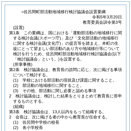
○佐呂間町部活動地域移行検討協議会設置要綱
令和5年3月20日
教育委員会訓令第3号
(設置)
第1条
この要綱は、国における「運動部活動の地域移行に関
する検討会議
(スポーツ庁)
」及び「文化部活動の地域移行
に関する検討会議
(文化庁)
」の提言等を踏まえ、本町の生
徒にとって望ましい部活動のあり方や地域移行等について
検討を行うため、佐呂間町部活動地域移行検討協議会
(以下
「検討協議会」という。)
を設置する。
(所掌事務)
第2条
検討協議会は、教育長の諮問に応じ、次に掲げる事項
について検討する。
(1)
学校における部活動の現状及び課題に関すること。
(2)
部活動の地域移行に関すること。
(3)
その他、部活動に関し必要と認める事項
2
検討協議会は、検討した結果をとりまとめて教育長に答申
するものとする。
(組織)
第3条
検討協議会は、13人以内をもって組織する。
2
会長は、次に掲げる者の中から教育長が任命する。
(1)
佐呂間中学校の校長
(2)
各小学校長