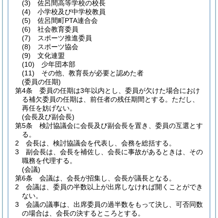
(3)
佐呂間高等学校の校長
(4)
小学校及び中学校教員
(5)
佐呂間町PTA連合会
(6)
社会教育委員
(7)
スポーツ推進委員
(8)
スポーツ協会
(9)
文化連盟
(10)
少年団本部
(11)
その他、教育長が必要と認めた者
(委員の任期)
第4条
委員の任期は3年以内とし、委員が欠けた場合におけ
る補欠委員の任期は、前任者の残任期間とする。
ただし、
再任を妨げない。
(会長及び副会長)
第5条
検討協議会に会長及び副会長を置き、委員の互選とす
る。
2
会長は、検討協議会を代表し、会務を総括する。
3
副会長は、会長を補佐し、会長に事故があるときは、その
職務を代理する。
(会議)
第6条
会議は、会長が招集し、会長が議長となる。
2
会議は、委員の半数以上が出席しなければ開くことができ
ない。
3
会議の議事は、出席委員の過半数をもって決し、可否同数
の場合は、会長の決するところとする。