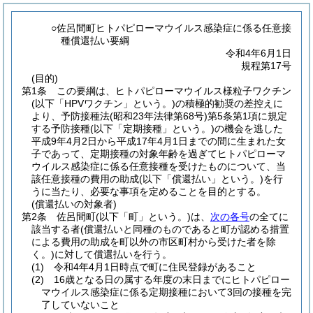
○佐呂間町ヒトパピローマウイルス感染症に係る任意接
種償還払い要綱
令和4年6月1日
規程第17号
(目的)
第1条
この要綱は、ヒトパピローマウイルス様粒子ワクチン
(以下「HPVワクチン」という。)
の積極的勧奨の差控えに
より、予防接種法
(昭和23年法律第68号)
第5条第1項に規定
する予防接種
(以下「定期接種」という。)
の機会を逃した
平成9年4月2日から平成17年4月1日までの間に生まれた女
子であって、定期接種の対象年齢を過ぎてヒトパピローマ
ウイルス感染症に係る任意接種を受けたものについて、当
該任意接種の費用の助成
(以下「償還払い」という。)
を行
うに当たり、必要な事項を定めることを目的とする。
(償還払いの対象者)
第2条
佐呂間町
(以下「町」という。)
は、
次の各号
の全てに
該当する者
(償還払いと同種のものであると町が認める措置
による費用の助成を町以外の市区町村から受けた者を除
く。)
に対して償還払いを行う。
(1)
令和4年4月1日時点で町に住民登録があること
(2)
16歳となる日の属する年度の末日までにヒトパピロー
マウイルス感染症に係る定期接種において3回の接種を完
了していないこと