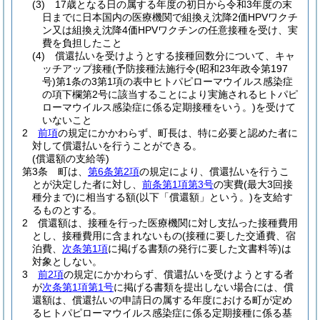
(3)
17歳となる日の属する年度の初日から令和3年度の末
日までに日本国内の医療機関で組換え沈降2価HPVワクチ
ン又は組換え沈降4価HPVワクチンの任意接種を受け、実
費を負担したこと
(4)
償還払いを受けようとする接種回数分について、キャ
ッチアップ接種
(予防接種法施行令
(昭和23年政令第197
号)
第1条の3第1項の表中ヒトパピローマウイルス感染症
の項下欄第2号に該当することにより実施されるヒトパピ
ローマウイルス感染症に係る定期接種をいう。)
を受けて
いないこと
2
前項
の規定にかかわらず、町長は、特に必要と認めた者に
対して償還払いを行うことができる。
(償還額の支給等)
第3条
町は、
第6条第2項
の規定により、償還払いを行うこ
とが決定した者に対し、
前条第1項第3号
の実費
(最大3回接
種分まで)
に相当する額
(以下「償還額」という。)
を支給す
るものとする。
2
償還額は、接種を行った医療機関に対し支払った接種費用
とし、接種費用に含まれないもの
(接種に要した交通費、宿
泊費、
次条第1項
に掲げる書類の発行に要した文書料等)
は
対象としない。
3
前2項
の規定にかかわらず、償還払いを受けようとする者
が
次条第1項第1号
に掲げる書類を提出しない場合には、償
還額は、償還払いの申請日の属する年度における町が定め
るヒトパピローマウイルス感染症に係る定期接種に係る基