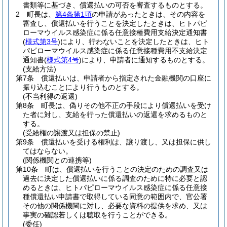
書類等に基づき、償還払いの可否を審査するものとする。
2
町長は、
第4条第1項
の申請があったときは、その内容を
審査し、償還払いを行うことを決定したときは、ヒトパピ
ローマウイルス感染症に係る任意接種費用支給決定通知書
(
様式第3号
)
により、行わないことを決定したときは、ヒト
パピローマウイルス感染症に係る任意接種費用不支給決定
通知書
(
様式第4号
)
により、申請者に通知するものとする。
(支給方法)
第7条
償還払いは、申請者から指定された金融機関の口座に
振り込むことにより行うものとする。
(不当利得の返還)
第8条
町長は、偽りその他不正の手段により償還払いを受け
た者に対し、支給を行った償還払いの返還を求めるものと
する。
(受給権の譲渡又は担保の禁止)
第9条
償還払いを受ける権利は、譲り渡し、又は担保に供し
てはならない。
(関係機関との連携等)
第10条
町は、償還払いを行うことの決定のための調査又は
過去に決定した償還払いに係る調査のために特に必要と認
めるときは、ヒトパピローマウイルス感染症に係る任意接
種償還払い申請書で取得している同意の範囲内で、官公署
その他の関係機関に対し、必要な資料の提供を求め、又は
事実の確認若しくは聴取を行うことができる。
(委任)