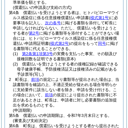
準単価を額とする。
(償還払いの申請及び支給の方式)
第4条
償還払いを受けようとする者は、ヒトパピローマウイ
ルス感染症に係る任意接種償還払い申請書
(
様式第1号
)
に必
要事項を記入し、
次の各号
に掲げる書類を添付して町長に
申請しなければならない。
ただし、償還払いを受けようと
する者が
第2号
に掲げる書類等を添付することができない場
合には、ヒトパピローマウイルス感染症に係る任意接種償
還払い申請用証明書
(
様式第2号
)
の提出をもって
同号
に掲げ
る書類等に代えることができる。
(1)
第2条第1項第3号
の実費を支払った事実、その額及び
接種回数を証明できる書類
(原本)
(2)
償還払いを受けようとする者の接種記録が確認できる
母子健康手帳、予防接種済証又は接種済みの記載がある
予診票等
(写し)
2
町長は、
前項
の規定により書類等が提出された場合は、当
該書類等を確認の上、不適正受給が疑われる場合等明らか
に支給要件に該当しない者を除き、申請を受け付ける。
こ
の場合において、
前項
の規定により提出された書類等に不
足があるときは、町長は、申請者に対し必要書類の追加提
出を求めるものとする。
(申請期限)
第5条
償還払いの申請期限は、令和7年3月末日とする。
(審査及び支給決定)
第6条
町長は、償還払いを受けようとする者から提出された