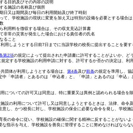
する目的及びその内容の説明
する施設の名称及び個所
期日又は期間及び毎日の利用開始及び終了時刻
って、学校施設の現状に変更を加え又は特別の設備を必要とする場合は
数
ら利用料を徴収する場合は、その収支見込計算書
て非常の災害が発生した場合における責任者の氏名
なること
、利用しようとする日前7日までに当該学校の校長に提出することを要す
条第2項
の規定によって提出された申請書に許可することがよいか、ど
に規定する学校施設の利用申請に対する、許可するか否かの決定は、利
公共団体が利用しようとする場合は、
第4条
及び
前条
の規定を準用し、協
定中「申請者」とあるのは「申込者」と、「申請」とあるのは「申込」
利用についての許可又は同意は、特に重要又は異例と認められる場合を
校施設の利用について許可し又は同意しようとするときは、法律、命令
注意し、かつ校長に対し、学校施設の保全に必要な命令を発し、学校施
育長の命令に従い、学校施設の確保に関する精神に反することがないよ
要な指示を与え、学校施設を善良に管理することに努めなければならな