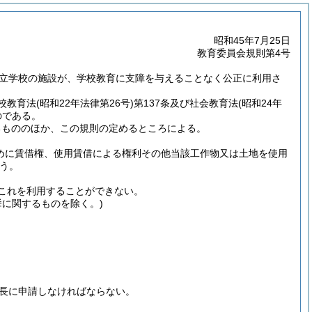
昭和45年7月25日
教育委員会規則第4号
立学校の施設が、学校教育に支障を与えることなく公正に利用さ
校教育法
(昭和22年法律第26号)
第137条及び社会教育法
(昭和24年
のである。
るもののほか、この規則の定めるところによる。
ために賃借権、使用賃借による権利その他当該工作物又は土地を使用
う。
これを利用することができない。
挙に関するものを除く。)
長に申請しなければならない。