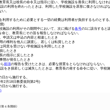
教育長又は校長の命令又は指示に従い、学校施設を善良に利用しなけれ
施設の利用を終わったときは、利用した学校施設を原形に復さなければ
ない。
を利用するために必要とする一切の経費は利用者が負担するものとする
償)
校施設の利用がその期間中において、次に掲げる
各号
の1に該当すると
を命じ、教育長にその旨を報告しなければならない。
、申請又は申込の内容と相違したとき
用の権利を他人に譲渡し、若しくは転貨したとき
は同意を受けない学校施設を利用したとき
損したとき
長の指示に反したとき
事態が発生したとき
から
前項
の報告を受けたときは、必要な措置をとらなければならない。
施設をき損若しくは滅失したときは、教育長の発する命令に従い、学校
の日から施行する。
6年2月18日
教委規則第2号)
の日から施行する。
)