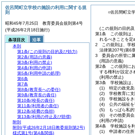
佐呂間町立学校の施設の利用に関する規
則
○佐呂間町立
昭和45年7月25日 教育委員会規則第4号
(この規則の目的及
(平成26年2月18日施行)
第1条
この規則は
れるべきことを定
条項目次
沿革
2
この規則は、学
本則
法律第207号)
第6
第1条
(この規則の目的及び効力)
3
委員会の所管に
第2条
(用語の意義)
(用語の意義)
第3条
(利用の禁止)
第2条
この規則に
第4条
(利用の申請)
する権利が設定さ
第5条
(利用申請の処理)
(利用の禁止)
第6条
第3条
学校施設は
第7条
(1)
特定の政党及
第8条
(教育長への委任)
(2)
学校教育に支
第9条
(教育長の責任)
(3)
学校施設をき
第10条
(校長の責任)
(4)
公共の福祉を
第11条
(利用者の責任)
(5)
もっぱら私的
第12条
(経費の負担)
(6)
その他委員会
第13条
(利用の停止及び賠償)
(利用の申請)
附則
第4条
学校施設を
附則
(平成26年2月18日教委規則第2号)
(1)
申請者の住所
様式第1号
(第4条関係)