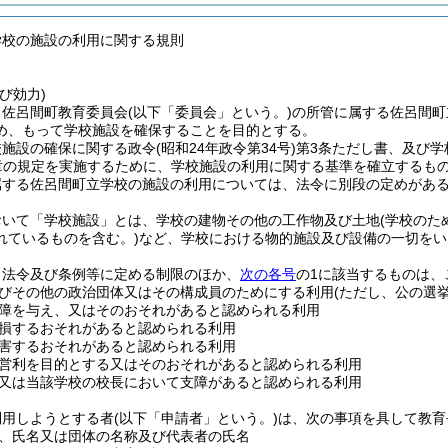
学校の施設の利用に関する規則
び効力)
、佐呂間町教育委員会
(以下「委員会」という。)
の所管に属する佐呂間町
め、もって学校施設を確保することを目的とする。
校施設の確保に関する政令
(昭和24年政令第34号)
第3条ただし書、及び学
章の規定を実施するために、学校施設の利用に関する基準を確立するも
属する佐呂間町立学校の施設の利用については、法令に別段の定めがあ
おいて「学校施設」とは、学校の建物その他の工作物及び土地
(学校の
れているものを含む。)
など、学校における物的施設及び設備の一切をい
、法令及び条例等に定める制限のほか、
次の各号
の1に該当するものは、
びその他の政治団体又はその構成員のためにする利用
(ただし、公の選
障を与え、又はそのおそれがあると認められる利用
損するおそれがあると認められる利用
害するおそれがあると認められる利用
営利を目的とする又はそのおそれがあると認められる利用
又は当該学校の校長において支障があると認められる利用
利用しようとする者
(以下「申請者」という。)
は、次の事項を具して教育
、氏名又は団体の名称及び代表者の氏名