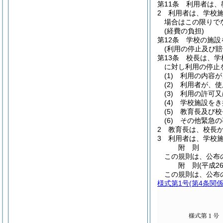
第11条
利用者は、
2
利用者は、学校
場合はこの限りで
(経費の負担)
第12条
学校の施設
(利用の停止及び賠
第13条
校長は、学
に対し利用の停止
(1)
利用の内容が
(2)
利用者が、使
(3)
利用の許可又
(4)
学校施設をき
(5)
教育長及び校
(6)
その他緊急の
2
教育長は、校長
3
利用者は、学校
附
則
この規則は、公布
附
則
(平成2
この規則は、公布
様式第1号
(第4条関係