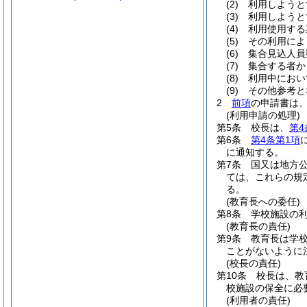
(2)
利用しようと
(3)
利用しようと
(4)
利用使用する
(5)
その利用によ
(6)
集合見込人員
(7)
集合する者か
(8)
利用中におい
(9)
その他参考と
2
前項
の申請書は
(利用申請の処理)
第5条
校長は、
第4
第6条
第4条第1項
に通知する。
第7条
国又は地方
ては、これらの規
る。
(教育長への委任)
第8条
学校施設の
(教育長の責任)
第9条
教育長は学
ことがないように
(校長の責任)
第10条
校長は、教
校施設の保全に必
(利用者の責任)