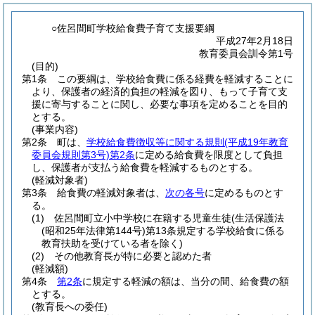
○佐呂間町学校給食費子育て支援要綱
平成27年2月18日
教育委員会訓令第1号
(目的)
第1条
この要綱は、学校給食費に係る経費を軽減することに
より、保護者の経済的負担の軽減を図り、もって子育て支
援に寄与することに関し、必要な事項を定めることを目的
とする。
(事業内容)
第2条
町は、
学校給食費徴収等に関する規則
(平成19年教育
委員会規則第3号)
第2条
に定める給食費を限度として負担
し、保護者が支払う給食費を軽減するものとする。
(軽減対象者)
第3条
給食費の軽減対象者は、
次の各号
に定めるものとす
る。
(1)
佐呂間町立小中学校に在籍する児童生徒
(生活保護法
(昭和25年法律第144号)
第13条規定する学校給食に係る
教育扶助を受けている者を除く)
(2)
その他教育長が特に必要と認めた者
(軽減額)
第4条
第2条
に規定する軽減の額は、当分の間、給食費の額
とする。
(教育長への委任)