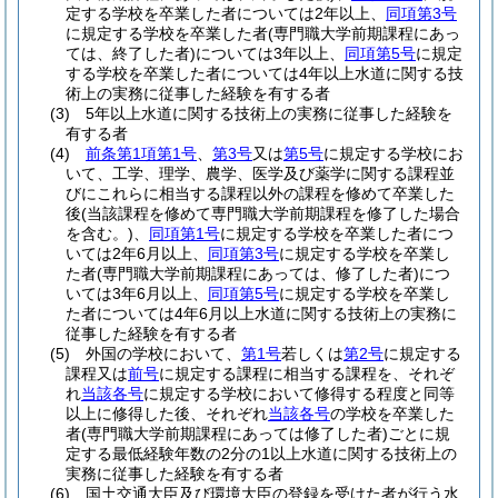
定する学校を卒業した者については2年以上、
同項第3号
に規定する学校を卒業した者
(専門職大学前期課程にあっ
ては、終了した者)
については3年以上、
同項第5号
に規定
する学校を卒業した者については4年以上水道に関する技
術上の実務に従事した経験を有する者
(3)
5年以上水道に関する技術上の実務に従事した経験を
有する者
(4)
前条第1項第1号
、
第3号
又は
第5号
に規定する学校にお
いて、工学、理学、農学、医学及び薬学に関する課程並
びにこれらに相当する課程以外の課程を修めて卒業した
後
(当該課程を修めて専門職大学前期課程を修了した場合
を含む。)
、
同項第1号
に規定する学校を卒業した者につ
いては2年6月以上、
同項第3号
に規定する学校を卒業し
た者
(専門職大学前期課程にあっては、修了した者)
につ
いては3年6月以上、
同項第5号
に規定する学校を卒業し
た者については4年6月以上水道に関する技術上の実務に
従事した経験を有する者
(5)
外国の学校において、
第1号
若しくは
第2号
に規定する
課程又は
前号
に規定する課程に相当する課程を、それぞ
れ
当該各号
に規定する学校において修得する程度と同等
以上に修得した後、それぞれ
当該各号
の学校を卒業した
者
(専門職大学前期課程にあっては修了した者)
ごとに規
定する最低経験年数の2分の1以上水道に関する技術上の
実務に従事した経験を有する者
(6)
国土交通大臣及び環境大臣の登録を受けた者が行う水