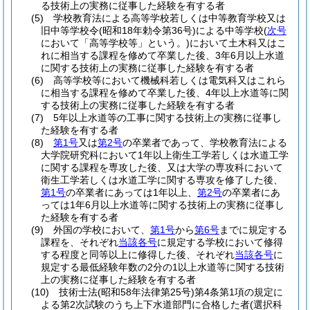
る技術上の実務に従事した経験を有する者
(5)
学校教育法による高等学校若しくは中等教育学校又は
旧中等学校令
(昭和18年勅令第36号)
による中等学校
(
次号
において「高等学校等」という。)
において土木科又はこ
れに相当する課程を修めて卒業した後、3年6月以上水道
に関する技術上の実務に従事した経験を有する者
(6)
高等学校等において機械科若しくは電気科又はこれら
に相当する課程を修めて卒業した後、4年以上水道等に関
する技術上の実務に従事した経験を有する者
(7)
5年以上水道等の工事に関する技術上の実務に従事し
た経験を有する者
(8)
第1号
又は
第2号
の卒業者であって、学校教育法による
大学院研究科において1年以上衛生工学若しくは水道工学
に関する課程を専攻した後、又は大学の専攻科において
衛生工学若しくは水道工学に関する専攻を修了した後、
第1号
の卒業者にあっては1年以上、
第2号
の卒業者にあ
っては1年6月以上水道等に関する技術上の実務に従事し
た経験を有する者
(9)
外国の学校において、
第1号
から
第6号
までに規定する
課程を、それぞれ
当該各号
に規定する学校において修得
する程度と同等以上に修得した後、それぞれ
当該各号
に
規定する最低経験年数の2分の1以上水道等に関する技術
上の実務に従事した経験を有する者
(10)
技術士法
(昭和58年法律第25号)
第4条第1項の規定に
よる第2次試験のうち上下水道部門に合格した者
(選択科