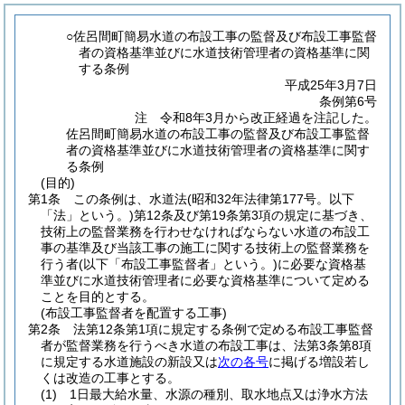
○佐呂間町簡易水道の布設工事の監督及び布設工事監督
者の資格基準並びに水道技術管理者の資格基準に関
する条例
平成25年3月7日
条例第6号
注 令和8年3月から改正経過を注記した。
佐呂間町簡易水道の布設工事の監督及び布設工事監督
者の資格基準並びに水道技術管理者の資格基準に関す
る条例
(目的)
第1条
この条例は、水道法
(昭和32年法律第177号。以下
「法」という。)
第12条及び第19条第3項の規定に基づき、
技術上の監督業務を行わせなければならない水道の布設工
事の基準及び当該工事の施工に関する技術上の監督業務を
行う者
(以下「布設工事監督者」という。)
に必要な資格基
準並びに水道技術管理者に必要な資格基準について定める
ことを目的とする。
(布設工事監督者を配置する工事)
第2条
法第12条第1項に規定する条例で定める布設工事監督
者が監督業務を行うべき水道の布設工事は、法第3条第8項
に規定する水道施設の新設又は
次の各号
に掲げる増設若し
くは改造の工事とする。
(1)
1日最大給水量、水源の種別、取水地点又は浄水方法