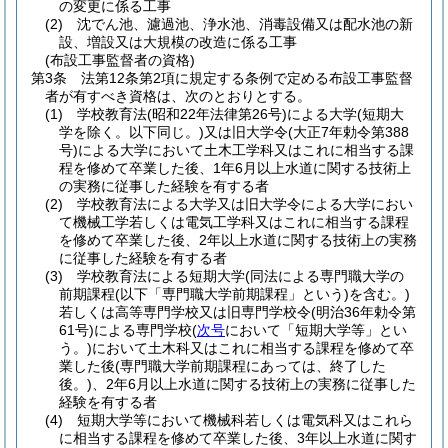
の変更に係る工事
(2)
沈でん池、濾過池、浄水池、消毒設備又は配水池の新
設、増設又は大規模の改造に係る工事
(布設工事監督者の資格)
第3条
法第12条第2項に規定する条例で定める布設工事監督
者が有すべき資格は、次のとおりとする。
(1)
学校教育法
(昭和22年法律第26号)
による大学
(短期大
学を除く。以下同じ。)
又は旧大学令
(大正7年勅令第388
号)
による大学において土木工学科又はこれに相当する課
程を修めて卒業した後、1年6月以上水道に関する技術上
の実務に従事した経験を有する者
(2)
学校教育法による大学又は旧大学令による大学におい
て機械工学若しくは電気工学科又はこれに相当する課程
を修めて卒業した後、2年以上水道に関する技術上の実務
に従事した経験を有する者
(3)
学校教育法による短期大学
(同法による専門職大学の
前期課程
(以下「専門職大学前期課程」という)
を含む。)
若しくは高等専門学校又は旧専門学校令
(明治36年勅令第
61号)
による専門学校
(
次号
において「短期大学等」とい
う。)
において土木科又はこれに相当する課程を修めて卒
業した後
(専門職大学前期課程にあっては、終了した
後。)
、2年6月以上水道に関する技術上の実務に従事した
経験を有する者
(4)
短期大学等において機械科若しくは電気科又はこれら
に相当する課程を修めて卒業した後、3年以上水道に関す