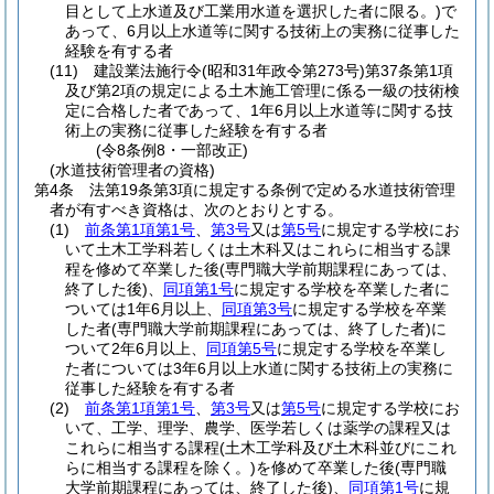
目として上水道及び工業用水道を選択した者に限る。)
で
あって、6月以上水道等に関する技術上の実務に従事した
経験を有する者
(11)
建設業法施行令
(昭和31年政令第273号)
第37条第1項
及び第2項の規定による土木施工管理に係る一級の技術検
定に合格した者であって、1年6月以上水道等に関する技
術上の実務に従事した経験を有する者
(令8条例8・一部改正)
(水道技術管理者の資格)
第4条
法第19条第3項に規定する条例で定める水道技術管理
者が有すべき資格は、次のとおりとする。
(1)
前条第1項第1号
、
第3号
又は
第5号
に規定する学校にお
いて土木工学科若しくは土木科又はこれらに相当する課
程を修めて卒業した後
(専門職大学前期課程にあっては、
終了した後)
、
同項第1号
に規定する学校を卒業した者に
ついては1年6月以上、
同項第3号
に規定する学校を卒業
した者
(専門職大学前期課程にあっては、終了した者)
に
ついて2年6月以上、
同項第5号
に規定する学校を卒業し
た者については3年6月以上水道に関する技術上の実務に
従事した経験を有する者
(2)
前条第1項第1号
、
第3号
又は
第5号
に規定する学校にお
いて、工学、理学、農学、医学若しくは薬学の課程又は
これらに相当する課程
(土木工学科及び土木科並びにこれ
らに相当する課程を除く。)
を修めて卒業した後
(専門職
大学前期課程にあっては、終了した後)
、
同項第1号
に規