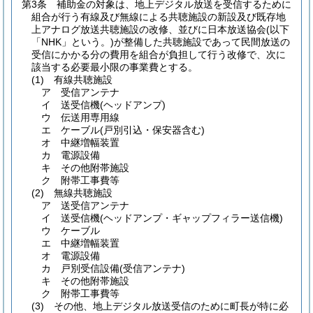
第3条
補助金の対象は、地上デジタル放送を受信するために
組合が行う有線及び無線による共聴施設の新設及び既存地
上アナログ放送共聴施設の改修、並びに日本放送協会
(以下
「NHK」という。)
が整備した共聴施設であって民間放送の
受信にかかる分の費用を組合が負担して行う改修で、次に
該当する必要最小限の事業費とする。
(1)
有線共聴施設
ア
受信アンテナ
イ
送受信機
(ヘッドアンプ)
ウ
伝送用専用線
エ
ケーブル
(戸別引込・保安器含む)
オ
中継増幅装置
カ
電源設備
キ
その他附帯施設
ク
附帯工事費等
(2)
無線共聴施設
ア
送受信アンテナ
イ
送受信機
(ヘッドアンプ・ギャップフィラー送信機)
ウ
ケーブル
エ
中継増幅装置
オ
電源設備
カ
戸別受信設備
(受信アンテナ)
キ
その他附帯施設
ク
附帯工事費等
(3)
その他、地上デジタル放送受信のために町長が特に必