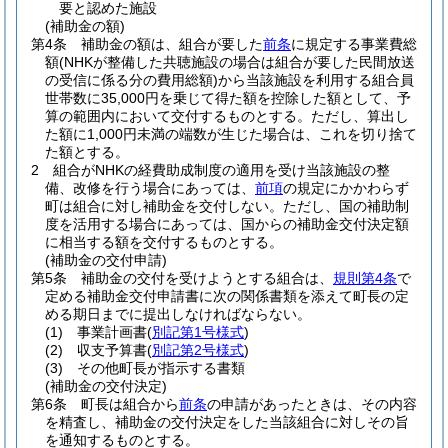
要と認めた施設
(補助金の額)
第4条
補助金の額は、組合が要した
前条
に規定する事業費総
額
(NHKが整備した共聴施設の場合は組合が要した民間放送
の受信に係る分の費用総額)
から当該施設を利用する組合員
世帯数に35,000円を乗じて得た額を控除した額として、予
算の範囲内において交付するものとする。
ただし、算出し
た額に1,000円未満の端数が生じた場合は、これを切り捨て
た額とする。
2
組合がNHKの経費助成制度の適用を受け当該施設の整
備、改修を行う場合にあっては、
前項
の規定にかかわらず
町は組合に対し補助金を交付しない。
ただし、国の補助制
度を活用する場合にあっては、国からの補助金交付決定額
に相当する額を交付するものとする。
(補助金の交付申請)
第5条
補助金の交付を受けようとする組合は、
規則第4条
で
定める補助金交付申請書に次の関係書類を添えて町長の定
める期日までに提出しなければならない。
(1)
事業計画書
(
別記第1号様式
)
(2)
収支予算書
(
別記第2号様式
)
(3)
その他町長が指示する書類
(補助金の交付決定)
第6条
町長は組合から
前条
の申請があったときは、その内容
を精査し、補助金の交付決定をした当該組合に対しその旨
を通知するものとする。