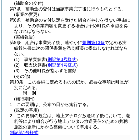
(補助金の交付)
第7条
補助金の交付は当該事業完了後に行うものとする。
(事業の変更)
第8条
補助金の交付決定を受けた組合がやむを得ない事由に
より、その事業内容を変更する場合は予め町長の承認を得
なければならない。
(実績報告)
第9条
組合は事業完了後、速やかに
規則第13条
で定める実
績報告書に次の関係書類を添え町長に提出しなければなら
ない。
(1)
事業実績書
(
別記第3号様式
)
(2)
収支決算書
(
別記第4号様式
)
(3)
その他町長が指示する書類
(その他)
第10条
この要綱に定めるもののほか、必要な事項は町長が
別に定める。
附
則
(施行期日)
1
この要綱は、公布の日から施行する。
(規定の準用)
2
この要綱の規定は、地上アナログ放送終了後において、老
朽等により組合が行う地上デジタル放送受信のための共聴
施設の更新にかかる整備について準用する。
別記第1号様式