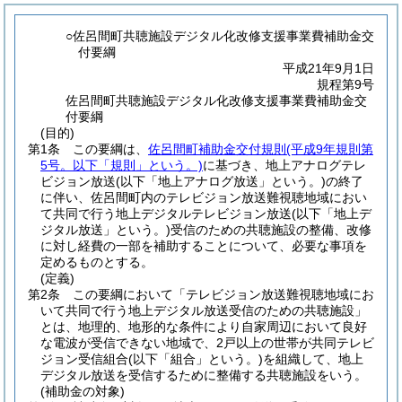
○佐呂間町共聴施設デジタル化改修支援事業費補助金交
付要綱
平成21年9月1日
規程第9号
佐呂間町共聴施設デジタル化改修支援事業費補助金交
付要綱
(目的)
第1条
この要綱は、
佐呂間町補助金交付規則
(平成9年規則第
5号。以下「規則」という。)
に基づき、地上アナログテレ
ビジョン放送
(以下「地上アナログ放送」という。)
の終了
に伴い、佐呂間町内のテレビジョン放送難視聴地域におい
て共同で行う地上デジタルテレビジョン放送
(以下「地上デ
ジタル放送」という。)
受信のための共聴施設の整備、改修
に対し経費の一部を補助することについて、必要な事項を
定めるものとする。
(定義)
第2条
この要綱において「テレビジョン放送難視聴地域にお
いて共同で行う地上デジタル放送受信のための共聴施設」
とは、地理的、地形的な条件により自家周辺において良好
な電波が受信できない地域で、2戸以上の世帯が共同テレビ
ジョン受信組合
(以下「組合」という。)
を組織して、地上
デジタル放送を受信するために整備する共聴施設をいう。
(補助金の対象)