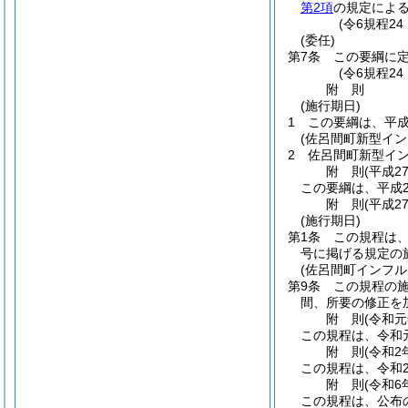
第2項
の規定によ
(令6規程2
(委任)
第7条
この要綱に
(令6規程2
附
則
(施行期日)
1
この要綱は、平成
(佐呂間町新型イ
2
佐呂間町新型イ
附
則
(平成2
この要綱は、平成2
附
則
(平成2
(施行期日)
第1条
この規程は
号に掲げる規定の
(佐呂間町インフ
第9条
この規程の
間、所要の修正を
附
則
(令和元
この規程は、令和
附
則
(令和2
この規程は、令和2
附
則
(令和6
この規程は、公布