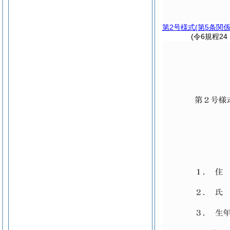
第2号様式
(第5条関係
(令6規程24