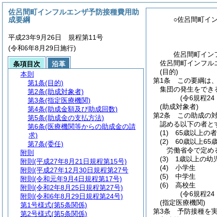
佐呂間町インフルエンザ予防接種費用助
成要綱
○佐呂間町イ
平成23年9月26日 規程第11号
(令和6年8月29日施行)
佐呂間町イン
佐呂間町インフルエ
条項目次
沿革
(目的)
本則
第1条
この要綱は
第1条
(目的)
集団の発生をでき
第2条
(助成対象者)
(令6規程2
第3条
(指定医療機関)
(助成対象者)
第4条
(助成金額及び助成回数)
第2条
この助成の
第5条
(助成金の支払方法)
認める以下の者と
第6条
(医療機関等からの助成金の請
(1)
65歳以上の者
求)
(2)
60歳以上6
第7条
(委任)
労働省令で定め
附則
(3)
1歳以上の幼
附則
(平成27年8月21日規程第15号)
(4)
小学生
附則
(平成27年12月30日規程第27号
(5)
中学生
附則
(令和元年9月4日規程第17号)
(6)
高校生
附則
(令和2年8月25日規程第27号)
(令6規程2
附則
(令和6年8月29日規程第24号)
(指定医療機関)
第1号様式
(第5条関係)
第3条
予防接種を
第2号様式
(第5条関係)