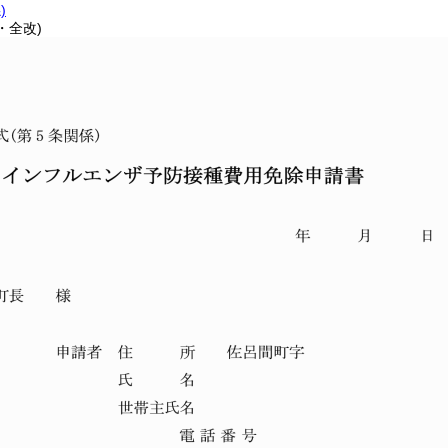
)
・全改)