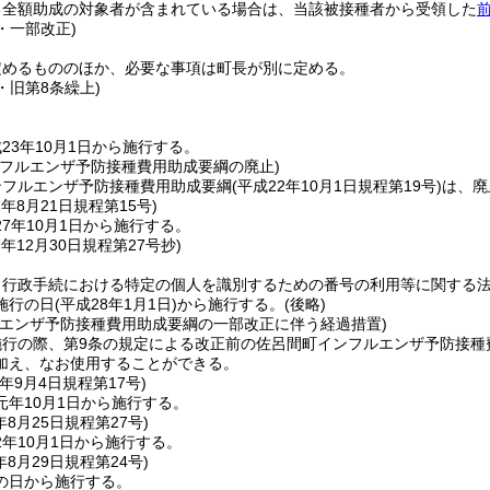
る全額助成の対象者が含まれている場合は、当該被接種者から受領した
4・一部改正)
定めるもののほか、必要な事項は町長が別に定める。
4・旧第8条繰上)
23年10月1日から施行する。
ンフルエンザ予防接種費用助成要綱の廃止)
ンフルエンザ予防接種費用助成要綱
(平成22年10月1日規程第19号)
は、廃
7年8月21日
規程第15号)
7年10月1日から施行する。
7年12月30日
規程第27号
抄)
、行政手続における特定の個人を識別するための番号の利用等に関する
施行の日
(平成28年1月1日)
から施行する。
(後略)
ルエンザ予防接種費用助成要綱の一部改正に伴う経過措置)
施行の際、第9条の規定による改正前の佐呂間町インフルエンザ予防接種
加え、なお使用することができる。
年9月4日
規程第17号)
元年10月1日から施行する。
年8月25日
規程第27号)
年10月1日から施行する。
年8月29日
規程第24号)
の日から施行する。