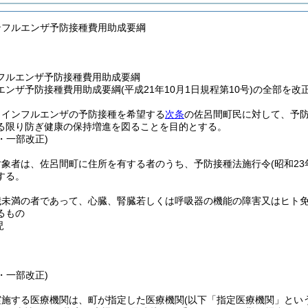
ンフルエンザ予防接種費用助成要綱
フルエンザ予防接種費用助成要綱
ンザ予防接種費用助成要綱(平成21年10月1日規程第10号)の全部を改
、インフルエンザの予防接種を希望する
次条
の佐呂間町民に対して、予
る限り防ぎ健康の保持増進を図ることを目的とする。
4・一部改正)
対象者は、佐呂間町に住所を有する者のうち、予防接種法施行令
(昭和23
する。
5歳未満の者であって、心臓、腎臓若しくは呼吸器の機能の障害又はヒト
るもの
児
4・一部改正)
実施する医療機関は、町が指定した医療機関
(以下「指定医療機関」とい