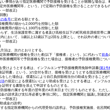
ない事情があり指定医療機関で予防接種を受けることが困難な場合は、
指定外医療機関等」という。)
で定期の予防接種を受けることができるも
4・一部改正)
回数)
次の各号
に定める額とする。
接種費用の額から2,000円を控除した額
接種費用の額から1,100円を控除した額
わらず、生活保護世帯に属する者及び高校生以下の町民税非課税世帯に
内において、1歳以上12歳以下は2回を上限とし、それ以外の者につい
4・一部改正)
)
払方法は、次のとおりとする。
定医療機関が接種を受けた者
(以下「接種者」という。)
に代わって
前条
外医療機関等で予防接種を受けた場合は、接種者が予防接種費用につい
を受けようとする者は、インフルエンザ予防接種費用免除申請書
(
第1号
除証明書」という。)
の交付を受け、接種を受けようとする指定医療機関
払をした場合は、償還払により自己負担額相当分の助成を受けることが
前項
の規定による償還払いにより助成を受けようとする者は、インフル
を証明する書類を添えて申請するものとする。
予防接種の属する年度の翌年度の4月末日までに行うものとする。
ただし
成金の請求及び支払等必要な事項に関し、指定医療機関と協議し別途定
4・一部改正)
助成金の請求)
対する指定医療機関からの代理受領の請求は、予防接種実施後、佐呂間