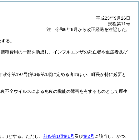
平成23年9月26日
規程第11号
注 令和6年8月から改正経過を注記した。
正する。
防接種費用の一部を助成し、インフルエンザの死亡者や重症者及び
年政令第197号)
第3条第1項に定める者のほか、町長が特に必要と
免疫不全ウイルスによる免疫の機能の障害を有するものとして厚生
う。)
とする。
ただし、
前条第1項第1号
及び
第2号
に該当し、かつ、