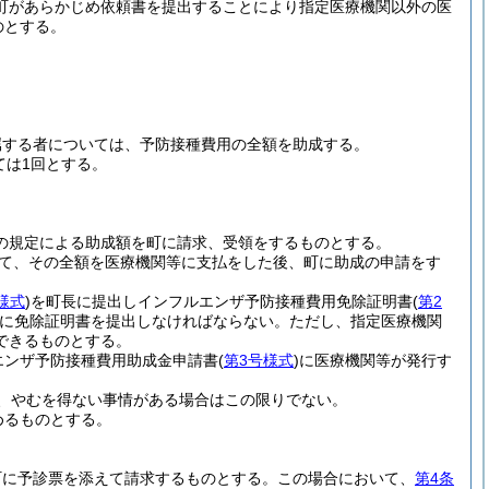
町があらかじめ依頼書を提出することにより指定医療機関以外の医
のとする。
属する者については、予防接種費用の全額を助成する。
ては1回とする。
の規定による助成額を町に請求、受領をするものとする。
て、その全額を医療機関等に支払をした後、町に助成の申請をす
様式
)
を町長に提出しインフルエンザ予防接種費用免除証明書
(
第2
に免除証明書を提出しなければならない。
ただし、指定医療機関
できるものとする。
エンザ予防接種費用助成金申請書
(
第3号様式
)
に医療機関等が発行す
、やむを得ない事情がある場合はこの限りでない。
めるものとする。
町に予診票を添えて請求するものとする。
この場合において、
第4条