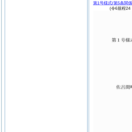
第1号様式
(第5条関係
(令6規程24