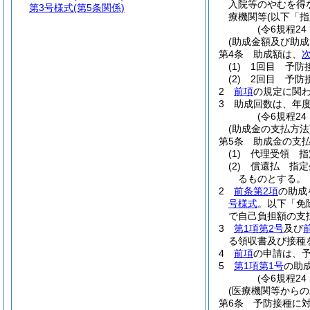
入院等のやむを得
第3号様式
(第5条関係)
療機関等
(以下「
(令6規程2
(助成金額及び助成
第4条
助成額は、
(1)
1回目 予防
(2)
2回目 予防
2
前項
の規定に関
3
助成回数は、年度
(令6規程2
(助成金の支払方法
第5条
助成金の支
(1)
代理受領 指
(2)
償還払 指定
るものとする。
2
前条第2項
の助成
号様式
。以下「免
で自己負担額の支
3
第1項第2号
及び
る領収書及び接種
4
前項
の申請は、
5
第1項第1号
の助
(令6規程2
(医療機関等からの
第6条
予防接種に