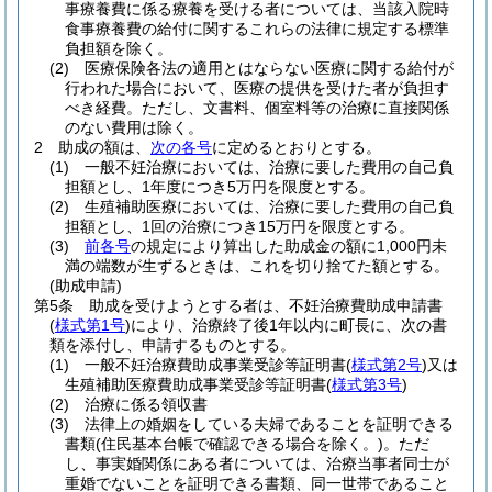
事療養費に係る療養を受ける者については、当該入院時
食事療養費の給付に関するこれらの法律に規定する標準
負担額を除く。
(2)
医療保険各法の適用とはならない医療に関する給付が
行われた場合において、医療の提供を受けた者が負担す
べき経費。
ただし、文書料、個室料等の治療に直接関係
のない費用は除く。
2
助成の額は、
次の各号
に定めるとおりとする。
(1)
一般不妊治療においては、治療に要した費用の自己負
担額とし、1年度につき5万円を限度とする。
(2)
生殖補助医療においては、治療に要した費用の自己負
担額とし、1回の治療につき15万円を限度とする。
(3)
前各号
の規定により算出した助成金の額に1,000円未
満の端数が生ずるときは、これを切り捨てた額とする。
(助成申請)
第5条
助成を受けようとする者は、不妊治療費助成申請書
(
様式第1号
)
により、治療終了後1年以内に町長に、次の書
類を添付し、申請するものとする。
(1)
一般不妊治療費助成事業受診等証明書
(
様式第2号
)
又は
生殖補助医療費助成事業受診等証明書
(
様式第3号
)
(2)
治療に係る領収書
(3)
法律上の婚姻をしている夫婦であることを証明できる
書類
(住民基本台帳で確認できる場合を除く。)
。
ただ
し、事実婚関係にある者については、治療当事者同士が
重婚でないことを証明できる書類、同一世帯であること