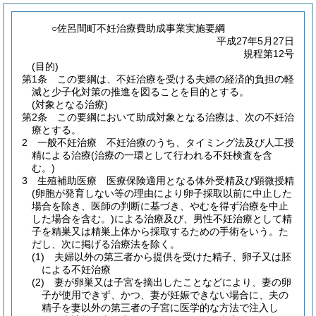
○佐呂間町不妊治療費助成事業実施要綱
平成27年5月27日
規程第12号
(目的)
第1条
この要綱は、不妊治療を受ける夫婦の経済的負担の軽
減と少子化対策の推進を図ることを目的とする。
(対象となる治療)
第2条
この要綱において助成対象となる治療は、次の不妊治
療とする。
2
一般不妊治療 不妊治療のうち、タイミング法及び人工授
精による治療
(治療の一環として行われる不妊検査を含
む。)
3
生殖補助医療 医療保険適用となる体外受精及び顕微授精
(卵胞が発育しない等の理由により卵子採取以前に中止した
場合を除き、医師の判断に基づき、やむを得ず治療を中止
した場合を含む。)
による治療及び、男性不妊治療として精
子を精巣又は精巣上体から採取するための手術をいう。
た
だし、次に掲げる治療法を除く。
(1)
夫婦以外の第三者から提供を受けた精子、卵子又は胚
による不妊治療
(2)
妻が卵巣又は子宮を摘出したことなどにより、妻の卵
子が使用できず、かつ、妻が妊娠できない場合に、夫の
精子を妻以外の第三者の子宮に医学的な方法で注入し