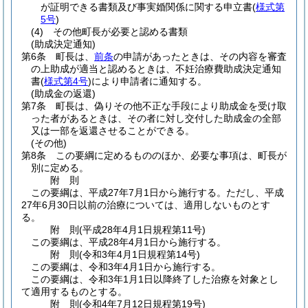
が証明できる書類及び事実婚関係に関する申立書
(
様式第
5号
)
(4)
その他町長が必要と認める書類
(助成決定通知)
第6条
町長は、
前条
の申請があったときは、その内容を審査
の上助成が適当と認めるときは、不妊治療費助成決定通知
書
(
様式第4号
)
により申請者に通知する。
(助成金の返還)
第7条
町長は、偽りその他不正な手段により助成金を受け取
った者があるときは、その者に対し交付した助成金の全部
又は一部を返還させることができる。
(その他)
第8条
この要綱に定めるもののほか、必要な事項は、町長が
別に定める。
附
則
この要綱は、平成27年7月1日から施行する。
ただし、平成
27年6月30日以前の治療については、適用しないものとす
る。
附
則
(平成28年4月1日
規程第11号)
この要綱は、平成28年4月1日から施行する。
附
則
(令和3年4月1日
規程第14号)
この要綱は、令和3年4月1日から施行する。
この要綱は、令和3年1月1日以降終了した治療を対象とし
て適用するものとする。
附
則
(令和4年7月12日
規程第19号)