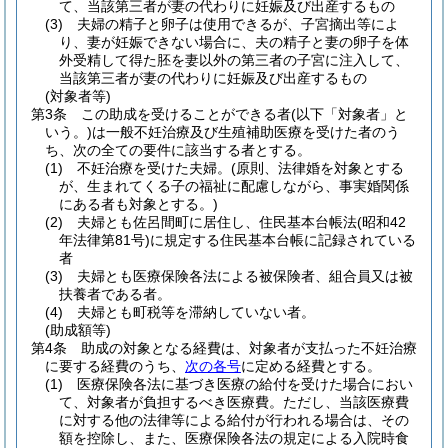
て、当該第三者が妻の代わりに妊娠及び出産するもの
(3)
夫婦の精子と卵子は使用できるが、子宮摘出等によ
り、妻が妊娠できない場合に、夫の精子と妻の卵子を体
外受精して得た胚を妻以外の第三者の子宮に注入して、
当該第三者が妻の代わりに妊娠及び出産するもの
(対象者等)
第3条
この助成を受けることができる者
(以下「対象者」と
いう。)
は一般不妊治療及び生殖補助医療を受けた者のう
ち、次の全ての要件に該当する者とする。
(1)
不妊治療を受けた夫婦。
(原則、法律婚を対象とする
が、生まれてくる子の福祉に配慮しながら、事実婚関係
にある者も対象とする。)
(2)
夫婦とも佐呂間町に居住し、住民基本台帳法
(昭和42
年法律第81号)
に規定する住民基本台帳に記録されている
者
(3)
夫婦とも医療保険各法による被保険者、組合員又は被
扶養者である者。
(4)
夫婦とも町税等を滞納していない者。
(助成額等)
第4条
助成の対象となる経費は、対象者が支払った不妊治療
に要する経費のうち、
次の各号
に定める経費とする。
(1)
医療保険各法に基づき医療の給付を受けた場合におい
て、対象者が負担するべき医療費。
ただし、当該医療費
に対する他の法律等による給付が行われる場合は、その
額を控除し、また、医療保険各法の規定による入院時食