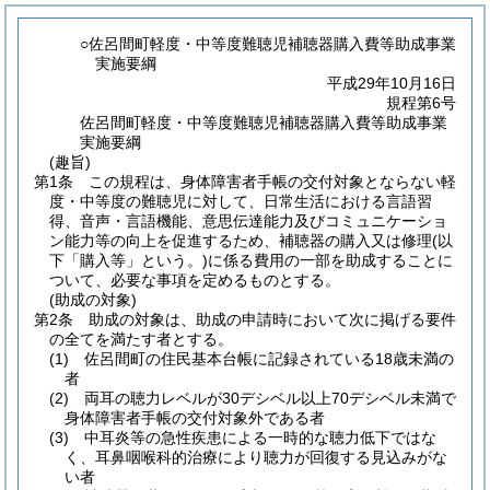
○佐呂間町軽度・中等度難聴児補聴器購入費等助成事業
実施要綱
平成29年10月16日
規程第6号
佐呂間町軽度・中等度難聴児補聴器購入費等助成事業
実施要綱
(趣旨)
第1条
この規程は、身体障害者手帳の交付対象とならない軽
度・中等度の難聴児に対して、日常生活における言語習
得、音声・言語機能、意思伝達能力及びコミュニケーショ
ン能力等の向上を促進するため、補聴器の購入又は修理
(以
下「購入等」という。)
に係る費用の一部を助成することに
ついて、必要な事項を定めるものとする。
(助成の対象)
第2条
助成の対象は、助成の申請時において次に掲げる要件
の全てを満たす者とする。
(1)
佐呂間町の住民基本台帳に記録されている18歳未満の
者
(2)
両耳の聴力レベルが30デシベル以上70デシベル未満で
身体障害者手帳の交付対象外である者
(3)
中耳炎等の急性疾患による一時的な聴力低下ではな
く、耳鼻咽喉科的治療により聴力が回復する見込みがな
い者