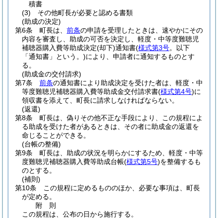
積書
(3)
その他町長が必要と認める書類
(助成の決定)
第6条
町長は、
前条
の申請を受理したときは、速やかにその
内容を審査し、助成の可否を決定し、軽度・中等度難聴児
補聴器購入費等助成決定
(却下)
通知書
(
様式第3号
。以下
「通知書」という。)
により、申請者に通知するものとす
る。
(助成金の交付請求)
第7条
前条
の通知書により助成決定を受けた者は、軽度・中
等度難聴児補聴器購入費等助成金交付請求書
(
様式第4号
)
に
領収書を添えて、町長に請求しなければならない。
(返還)
第8条
町長は、偽りその他不正な手段により、この規程によ
る助成を受けた者があるときは、その者に助成金の返還を
命じることができる。
(台帳の整備)
第9条
町長は、助成の状況を明らかにするため、軽度・中等
度難聴児補聴器購入費等助成台帳
(
様式第5号
)
を整備するも
のとする。
(補則)
第10条
この規程に定めるもののほか、必要な事項は、町長
が定める。
附
則
この規程は、公布の日から施行する。