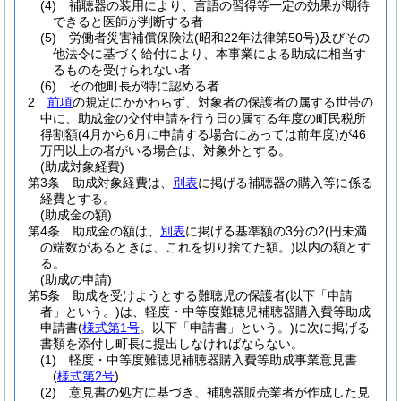
(4)
補聴器の装用により、言語の習得等一定の効果が期待
できると医師が判断する者
(5)
労働者災害補償保険法
(昭和22年法律第50号)
及びその
他法令に基づく給付により、本事業による助成に相当す
るものを受けられない者
(6)
その他町長が特に認める者
2
前項
の規定にかかわらず、対象者の保護者の属する世帯の
中に、助成金の交付申請を行う日の属する年度の町民税所
得割額
(4月から6月に申請する場合にあっては前年度)
が46
万円以上の者がいる場合は、対象外とする。
(助成対象経費)
第3条
助成対象経費は、
別表
に掲げる補聴器の購入等に係る
経費とする。
(助成金の額)
第4条
助成金の額は、
別表
に掲げる基準額の3分の2
(円未満
の端数があるときは、これを切り捨てた額。)
以内の額とす
る。
(助成の申請)
第5条
助成を受けようとする難聴児の保護者
(以下「申請
者」という。)
は、軽度・中等度難聴児補聴器購入費等助成
申請書
(
様式第1号
。以下「申請書」という。)
に次に掲げる
書類を添付し町長に提出しなければならない。
(1)
軽度・中等度難聴児補聴器購入費等助成事業意見書
(
様式第2号
)
(2)
意見書の処方に基づき、補聴器販売業者が作成した見