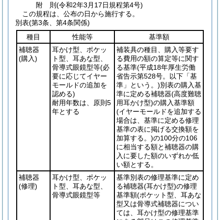
附
則
(令和2年3月17日
規程第4号)
この規程は、公布の日から施行する。
別表
(第3条、第4条関係)
種目
性能等
基準額
補聴器
耳かけ型、ポケッ
補装具の種目、購入等要す
(購入)
ト型、耳あな型、
る費用の額の算定等に関す
骨導式眼鏡型等
(必
る基準
(平成18年厚生労働
要に応じてイヤー
省告示第528号。以下「基
モールドの追加を
準」という。)
別表の購入基
認める)
準に定める補聴器
(高度難聴
耐用年数は、原則5
用耳かけ型)
の購入基準額
年とする
(イヤーモールドを追加する
場合は、基準に定める修理
基準の表に掲げる交換額を
加算する。)
の100分の106
に相当する額と補聴器の購
入に要した額のいずれか低
い額とする。
補聴器
耳かけ型、ポケッ
基準別表の修理基準に定め
(修理)
ト型、耳あな型、
る補聴器
(耳かけ型)
の修理
骨導式眼鏡型等
基準額
(ポケット型、耳あな
型又は骨導式補聴器につい
ては、耳かけ型の修理基準