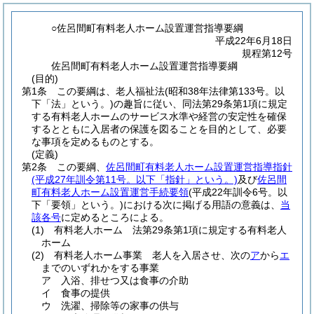
○佐呂間町有料老人ホーム設置運営指導要綱
平成22年6月18日
規程第12号
佐呂間町有料老人ホーム設置運営指導要綱
(目的)
第1条
この要綱は、老人福祉法
(昭和38年法律第133号。以
下「法」という。)
の趣旨に従い、同法第29条第1項に規定
する有料老人ホームのサービス水準や経営の安定性を確保
するとともに入居者の保護を図ることを目的として、必要
な事項を定めるものとする。
(定義)
第2条
この要綱、
佐呂間町有料老人ホーム設置運営指導指針
(平成27年訓令第11号。以下「指針」という。)
及び
佐呂間
町有料老人ホーム設置運営手続要領
(平成22年訓令6号。以
下「要領」という。)
における次に掲げる用語の意義は、
当
該各号
に定めるところによる。
(1)
有料老人ホーム 法第29条第1項に規定する有料老人
ホーム
(2)
有料老人ホーム事業 老人を入居させ、次の
ア
から
エ
までのいずれかをする事業
ア
入浴、排せつ又は食事の介助
イ
食事の提供
ウ
洗濯、掃除等の家事の供与