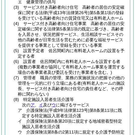
エ
健康管理の供与
(3)
サービス付き高齢者向け住宅 高齢者の居住の安定確
保に関する法律
(平成13年法律第26号)
第5条第1項の登録
を受けている高齢者向けの賃貸住宅又は有料老人ホーム
(4)
サービス付き高齢者向け住宅事業 高齢者の居住の安
定確保に関する法律第5条第1項の既定に基づき、高齢者
を入居させ、状況把握サービス、生活相談サービスその
他の高齢者が日常生活を営むために必要な福祉サービス
を提供する事業として登録を受けている事業
(5)
設置予定者 佐呂間町内に有料老人ホームの設置を予
定する者
(6)
設置者 佐呂間町内に有料老人ホームを設置する者
(複数の事業者が協同して有料老人ホーム事業を運営する
場合の各事業者及び委託を受けた事業者を含む。)
(7)
管理者 職員の管理、業務の実施状況の把握その他の
管理を一元的に行う立場にある者
(有料老人ホームの施設
長、サービス付き高齢者向け住宅の責任者など、その呼
称に関わらない)
(8)
特定施設入居者生活介護等
次の
ア
、
イ
及び
ウ
に掲げるサービス
ア
介護保険法
(平成9年法律第123号)
第8条第11項に既
定する特定施設入居者生活介護
イ
介護保険法第8条第20項に規定する地域密着型特定
施設入居者生活介護
ウ
介護保険法第8条の2第11項に規定する介護予防特定