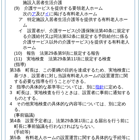
施設入居者生活介護
(9)
介護サービスを提供する要領老人ホーム
次の
ア
及び
イ
に掲げる有料老人ホーム
ア
特定施設入居者生活介護等を提供する有料老人ホー
ム
イ
設置者が、介護サービス
(介護保険法第40条に規定す
る介護給付又は同法第52条に規定する予防給付に係る
介護サービス以外の介護サービス)
を提供する有料老人
ホーム
(10)
報告 法第29条第9項に規定する報告
(11)
実地検査 法第29条第11項に規定する検査
(指導)
第3条
町長は、この要綱の目的を達成するため、実地検査に
基づき、設置者に対し当該有料老人ホームの設置運営に関
する必要な指導を行うことができる。
2
指導の具体的な基準等については、別に
指針
に定める。
3
町長は、実地検査を行うときは、設置者に事前に通知する
ものとする。
4
その他実地検査の具体的な内容等については、別に定め
る。
(事前協議)
第4条
設置予定者は、法第29条第1項による届出を行う前に
町長に事前協議を行わなければならない。
(手続等)
第5条
有料老人ホームの設置運営に関する具体的な手続等に