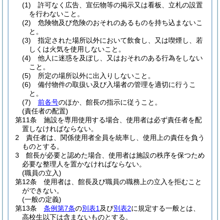
(1)
許可なく広告、宣伝物等の掲示又は看板、立札の設置
を行わないこと。
(2)
危険物及び危険のおそれのあるものを持ち込まないこ
と。
(3)
指定された場所以外において飲食し、又は喫煙し、若
しくは火気を使用しないこと。
(4)
他人に迷惑を及ぼし、又はおそれのある行為をしない
こと。
(5)
所定の場所以外に出入りしないこと。
(6)
備付物件の取扱い及び入場者の管理を適切に行うこ
と。
(7)
前各号
のほか、館長の指示に従うこと。
(責任者の配置)
第11条
施設を専用使用する場合、使用者は必ず責任者を配
置しなければならない。
2
責任者は、関係使用者全員を統率し、使用上の責任を負う
ものとする。
3
館長が必要と認めた場合、使用者は施設の秩序を保つため
必要な整理人を置かなければならない。
(職員の立入)
第12条
使用者は、館長及び職員の職務上の立入を拒むこと
ができない。
(一般の定義)
第13条
条例第7条
の
別表1
及び
別表2
に規定する一般とは、
高校生以下は含まないものとする。