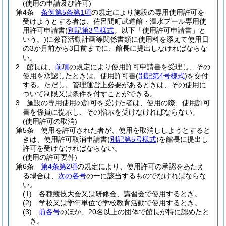
(使用の申請及び許可)
第4条
条例第5条第1項
の規定により施設の専用使用許可を
受けようとする者は、佐呂間町武道館・温水プール専用使
用許可申請書
(
別記第3号様式
。以下「使用許可申請書」と
いう。)
に教育活動計画等関係書類に使用料を添えて使用日
の3か月前から3日前までに、館長に提出しなければならな
い。
2
館長は、
前項
の規定により使用許可申請書を受理し、その
使用を承認したときは、使用許可書
(
別記第4号様式
)
を交付
する。
ただし、管理運営上必要があるときは、その使用に
ついて制限又は条件を付すことができる。
3
施設の専用使用の許可を受けた者は、使用の際、使用許可
書を係員に提示し、その指示を受けなければならない。
(使用許可の取消)
第5条
使用を許可された者が、使用を取消ししようとすると
きは、使用許可取消申請書
(
別記第5号様式
)
を館長に提出し
許可を受けなければならない。
(使用の許可要件)
第6条
第4条第2項
の規定により、使用許可の承認をあたえ
る場合は、
次の各号
の一に該当するものでなければならな
い。
(1)
各種競技大会又は研修会、講習会で使用するとき。
(2)
学校又は学年単位で学校教育活動で使用するとき。
(3)
前各号
のほか、20名以上の団体で館長が特に認めたと
き。