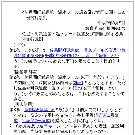
○佐呂間町武道館・温水プール設置及び管理に関する条
例施行規則
平成6年8月5日
教育委員会規則第5号
佐呂間町武道館・温水プール設置及び管理に関する条
例施行規則
(目的)
第1条
この規則は、
佐呂間町武道館・温水プール設置及び管
理に関する条例
(平成6年条例第12号。以下「条例」とい
う。)
の施行について必要な事項を定めることを目的とす
る。
(開館期間等)
第2条
佐呂間町武道館・温水プール
(以下「施設」という。)
の開館期間、時間及び休館日は
別表1
のとおりとする。
ただ
し佐呂間町武道館・温水プール館長
(以下「館長」とい
う。)
が特に必要と認めたときは、これを変更することがで
きる。
(個人使用)
第3条
条例第5条第1項
の規定により個人で使用しようとす
る者は、所定の使用料を支払うか各利用券
(
別記第1号様
式
、
別記第2号様式
)
を購入しなければならない。
2
6か月券及び通年券、シーズン券を購入した者は、施設利
用の際、当該券を係員に提示しなければならない。