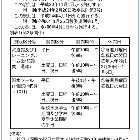
この規則は、平成20年11月1日から施行する。
附
則
(平成24年2月20日
教委規則第3号)
この規則は、平成24年4月1日から施行する。
附
則
(令和6年1月25日
教委規則第1号)
この規則は、令和6年4月1日から施行する。
別表1
(第2条関係)
施設区分等
開館区分
開館時間
休館日
武道館及びト
平日
午前10時～午
①毎週月曜日
レーニングル
後9時
②祝日の翌日
ーム
(開館期
③年末年始
(1
土曜日、日曜
午前10時～午
間 通年)
2月30日～1
日、祝日
後5時
月6日)
温水プール
平日
午後1時～午
①毎週月曜日
(開館期間5月
後8時
②祝日の翌日
～10月)
土曜日、日曜
午前10時～午
日、祝日
後5時
学校水泳学習
午前10時～午
期間及び学校
後8時
夏季休業期間
の平日
(備考)
1 祝日は国民の祝日に関する法律(昭和23年法律第178号)に