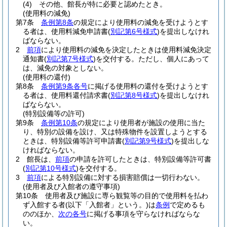
(4)
その他、館長が特に必要と認めたとき。
(使用料の減免)
第7条
条例第8条
の規定により使用料の減免を受けようとす
る者は、使用料減免申請書
(
別記第6号様式
)
を提出しなけれ
ばならない。
2
前項
により使用料の減免を決定したときは使用料減免決定
通知書
(
別記第7号様式
)
を交付する。
ただし、個人にあって
は、減免の対象としない。
(使用料の還付)
第8条
条例第9条各号
に掲げる使用料の還付を受けようとす
る者は、使用料還付請求書
(
別記第8号様式
)
を提出しなけれ
ばならない。
(特別設備等の許可)
第9条
条例第10条
の規定により使用者が施設の使用に当た
り、特別の設備を設け、又は特殊物件を設置しようとする
ときは、特別設備等許可申請書
(
別記第9号様式
)
を提出しな
ければならない。
2
館長は、
前項
の申請を許可したときは、特別設備等許可書
(
別記第10号様式
)
を交付する。
3
前項
による特別設備に対する損害賠償は一切行わない。
(使用者及び入館者の遵守事項)
第10条
使用者及び施設に専ら観覧等の目的で使用料を払わ
ず入館する者
(以下「入館者」という。)
は
条例
で定めるも
ののほか、
次の各号
に掲げる事項を守らなければならな
い。