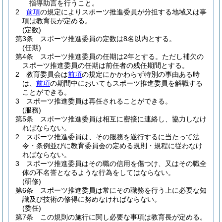
指導助言を行うこと。
2
前項
の規定によりスポーツ推進委員が分担する地域又は事
項は教育長が定める。
(定数)
第3条
スポーツ推進委員の定数は8名以内とする。
(任期)
第4条
スポーツ推進委員の任期は2年とする。
ただし補欠の
スポーツ推進委員の任期は前任者の残任期間とする。
2
教育委員会は
前項
の規定にかかわらず特別の事由ある時
は、
前項
の期間中においてもスポーツ推進委員を解職する
ことができる。
3
スポーツ推進委員は再任されることができる。
(服務)
第5条
スポーツ推進委員は相互に密接に連絡し、協力しなけ
ればならない。
2
スポーツ推進委員は、その服務を遂行するに当たって法
令・条例並びに教育委員会の定める規則・規程に従わなけ
ればならない。
3
スポーツ推進委員はその職の信用を傷つけ、又はその職全
体の不名誉となるような行為をしてはならない。
(研修)
第6条
スポーツ推進委員は常にその職務を行う上に必要な知
識及び技術の修得に努めなければならない。
(委任)
第7条
この規則の施行に関し必要な事項は教育長が定める。