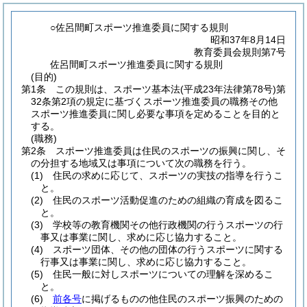
○佐呂間町スポーツ推進委員に関する規則
昭和37年8月14日
教育委員会規則第7号
佐呂間町スポーツ推進委員に関する規則
(目的)
第1条
この規則は、スポーツ基本法
(平成23年法律第78号)
第
32条第2項の規定に基づくスポーツ推進委員の職務その他
スポーツ推進委員に関し必要な事項を定めることを目的と
する。
(職務)
第2条
スポーツ推進委員は住民のスポーツの振興に関し、そ
の分担する地域又は事項について次の職務を行う。
(1)
住民の求めに応じて、スポーツの実技の指導を行うこ
と。
(2)
住民のスポーツ活動促進のための組織の育成を図るこ
と。
(3)
学校等の教育機関その他行政機関の行うスポーツの行
事又は事業に関し、求めに応じ協力すること。
(4)
スポーツ団体、その他の団体の行うスポーツに関する
行事又は事業に関し、求めに応じ協力すること。
(5)
住民一般に対しスポーツについての理解を深めるこ
と。
(6)
前各号
に掲げるものの他住民のスポーツ振興のための