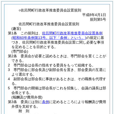
○佐呂間町行政改革推進委員会設置規則
平成8年4月1日
規則第5号
佐呂間町行政改革推進委員会設置規則
(趣旨)
第1条
この規則は、
佐呂間町行政改革推進委員会設置条例
(昭和60年条例第13号。以下「条例」という。)
の規定に基
づき、佐呂間町行政改革推進委員会設置に関し必要な事項
を定めることを目的とする。
(専門部会)
第2条
委員会が必要と認めるときは、専門部会を置くことが
できる。
2
専門部会は会長の指名する委員をもって組織する。
3
専門部会に部会長及び副部会長を置き、部会委員の互選に
より選出する。
4
副部会長は部会長に事故があるときは、その職務を代理す
る。
5
専門部会の開催は部会長がこれを招集し、会議の議長は部
会長とする。
(報酬及び費用弁償)
第3条
委員には別に
条例
に定めるところにより報酬及び費用
弁償を支給する。
附
則