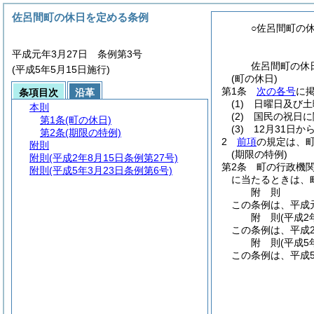
佐呂間町の休日を定める条例
○佐呂間町の
平成元年3月27日 条例第3号
佐呂間町の休
(平成5年5月15日施行)
(町の休日)
第1条
次の各号
に
条項目次
沿革
(1)
日曜日及び土
本則
(2)
国民の祝日に
第1条
(町の休日)
(3)
12月31日か
第2条
(期限の特例)
2
前項
の規定は、
附則
(期限の特例)
附則
(平成2年8月15日条例第27号)
第2条
町の行政機
附則
(平成5年3月23日条例第6号)
に当たるときは、
附
則
この条例は、平成
附
則
(平成2
この条例は、平成
附
則
(平成5
この条例は、平成5