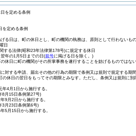
休日を定める条例
日を定める条例
掲げる日は、町の休日とし、町の機関の執務は、原則として行わないも
曜日
関する法律
(昭和23年法律第178号)
に規定する休日
ら翌年の1月5日までの日
(
前号
に掲げる日を除く。)
町の休日に町の機関がその所掌事務を遂行することを妨げるものではな
関に対する申請、届出その他の行為の期限で条例又は規則で規定する期
町の休日の翌日をもってその期限とみなす。
ただし、条例又は規則に別
元年4月1日から施行する。
年8月15日
条例第27号)
2年9月2日から施行する。
年3月23日
条例第6号)
年5月15日から施行する。