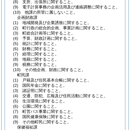
(8)
支所、出張所に関すること。
(9)
電子計算事務の企画活用及び連絡調整に関すること。
(10)
他課の所管に属しないこと。
企画財政課
(1)
地域開発及び企業誘致に関すること。
(2)
町行政の総合的企画、事業計画に関すること。
(3)
町総合計画等に関すること。
(4)
予算、財政計画に関すること。
(5)
統計に関すること。
(6)
財務に関すること。
(7)
経理に関すること。
(8)
地籍に関すること。
(9)
税務に関すること。
(10)
その他企画、財政に関すること。
町民課
(1)
戸籍及び住民基本台帳に関すること。
(2)
国民年金に関すること。
(3)
諸証明に関すること。
(4)
交通、防犯、広報及び住民活動に関すること。
(5)
生活環境に関すること。
(6)
公園に関すること。
(7)
町営バス事業に関すること。
(8)
国民健康保険に関すること。
(9)
その他町民に関すること。
保健福祉課