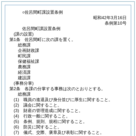
○佐呂間町課設置条例
昭和42年3月16日
条例第10号
佐呂間町課設置条例
(課の設置)
第1条
佐呂間町に次の課を置く。
総務課
企画財政課
町民課
保健福祉課
農務課
経済課
建設課
(事務分掌)
第2条
各課の分掌する事務は次のとおりとする。
総務課
(1)
職員の進退及び身分並びに厚生に関すること。
(2)
議会に関すること。
(3)
財産の管理造成に関すること。
(4)
行政一般に関すること。
(5)
条例、規則、規程に関すること。
(6)
防災に関すること。
(7)
儀式、交際、褒章及び表彰に関すること。