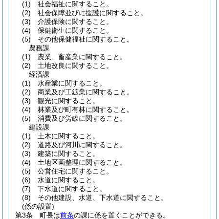
(1)
社会福祉に関すること。
(2)
社会保障並びに援護に関すること。
(3)
介護保険に関すること。
(4)
保健衛生に関すること。
(5)
その他保健福祉に関すること。
農務課
(1)
農業、畜産業に関すること。
(2)
土地改良に関すること。
経済課
(1)
水産業に関すること。
(2)
商業及び工鉱業に関すること。
(3)
観光に関すること。
(4)
林業及び町有林に関すること。
(5)
消費及び労政に関すること。
建設課
(1)
土木に関すること。
(2)
道路及び河川に関すること。
(3)
建築に関すること。
(4)
土地区画整理に関すること。
(5)
公営住宅に関すること。
(6)
水道に関すること。
(7)
下水道に関すること。
(8)
その他建設、水道、下水道に関すること。
(係の設置)
第3条
町長は
前条
の課に係を置くことができる。