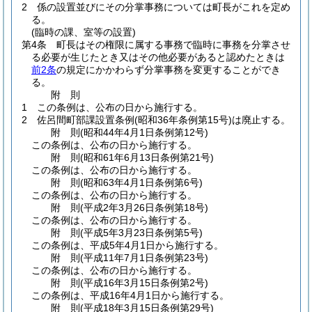
2
係の設置並びにその分掌事務については町長がこれを定め
る。
(臨時の課、室等の設置)
第4条
町長はその権限に属する事務で臨時に事務を分掌させ
る必要が生じたとき又はその他必要があると認めたときは
前2条
の規定にかかわらず分掌事務を変更することができ
る。
附
則
1
この条例は、公布の日から施行する。
2
佐呂間町部課設置条例
(昭和36年条例第15号)
は廃止する。
附
則
(昭和44年4月1日
条例第12号)
この条例は、公布の日から施行する。
附
則
(昭和61年6月13日
条例第21号)
この条例は、公布の日から施行する。
附
則
(昭和63年4月1日
条例第6号)
この条例は、公布の日から施行する。
附
則
(平成2年3月26日
条例第18号)
この条例は、公布の日から施行する。
附
則
(平成5年3月23日
条例第5号)
この条例は、平成5年4月1日から施行する。
附
則
(平成11年7月1日
条例第23号)
この条例は、公布の日から施行する。
附
則
(平成16年3月15日
条例第2号)
この条例は、平成16年4月1日から施行する。
附
則
(平成18年3月15日
条例第29号)