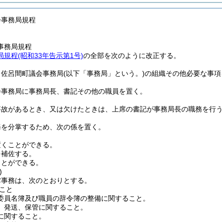
会事務局規程
事務局規程
規程(昭和33年告示第1号)
の全部を次のように改正する。
、佐呂間町議会事務局
(以下「事務局」という。)
の組織その他必要な事項
会事務局に事務局長、書記その他の職員を置く。
事故があるとき、又は欠けたときは、上席の書記が事務局長の職務を行
務を分掌するため、次の係を置く。
置くことができる。
を補佐する。
ことができる。
)
掌事務は、次のとおりとする。
こと
委員名簿及び職員の辞令簿の整備に関すること。
、発送、保管に関すること。
に関すること。