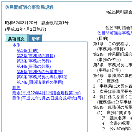
佐呂間町議会事務局規程
○佐呂間町議
昭和62年3月20日 議会規程第1号
佐呂間町議会
(平成31年4月1日施行)
佐呂間町議会事務局
(目的)
条項目次
沿革
第1条
この規程は
本則
(事務局の職員)
第1条
(目的)
第2条
佐呂間町議
第2条
(事務局の職員)
(事務の代行)
第3条
(事務の代行)
第3条
事務局長に
第4条
(事務の分掌)
(事務の分掌)
第5条
(庶務係の分掌事務)
第4条
事務局の事
第6条
(事務局長の専決事項)
(1)
庶務係
第7条
(関係諸規程の準用)
2
事務局に次長を
附則
3
次長は事務局長
附則
(平成22年4月1日議会規程第1号)
4
係に係長を置く
附則
(平成31年3月25日議会規程第1号)
(庶務係の分掌事務
第5条
庶務係の所
(1)
庶務に関する
ア
議員名簿、
イ
文書の収受
ウ
公印の保管