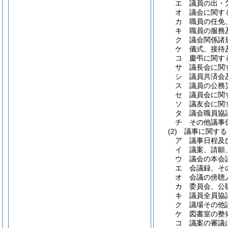
エ
議員の出・
オ
議会に関す
カ
職員の任免
キ
職員の服務
ク
議会関係諸
ケ
儀式、接待
コ
慶弔に関す
サ
議長会に関
シ
議員共済会
ス
議員の公務
セ
議員会に関
ソ
議友会に関
タ
議会職員協
チ
その他議事
(2)
議事に関する
ア
議事日程及
イ
議案、請願
ウ
議会の本会
エ
会議録、そ
オ
会議の傍聴
カ
委員会、公
キ
議員全員協
ク
議場その他
ケ
図書室の整
コ
議案の審議