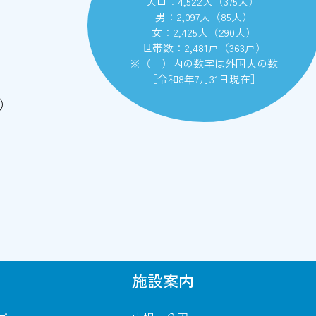
人口：4,522人（375人）
男：2,097人（85人）
女：2,425人（290人）
世帯数：2,481戸（363戸）
※（ ）内の数字は外国人の数
［令和8年7月31日現在］
）
施設案内