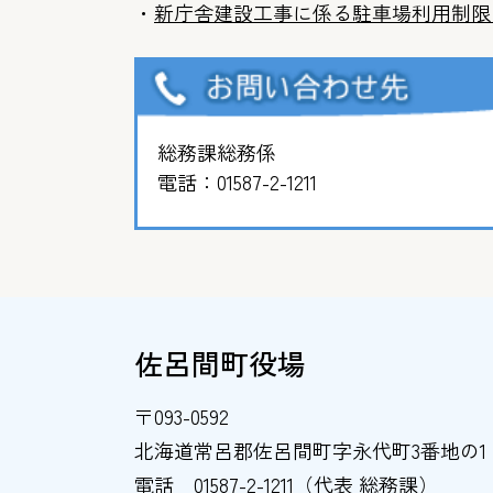
・
新庁舎建設工事に係る駐車場利用制限
総務課総務係
電話：
01587-2-1211
佐呂間町役場
〒093-0592
北海道常呂郡佐呂間町字永代町3番地の1
電話
01587-2-1211（代表 総務課）