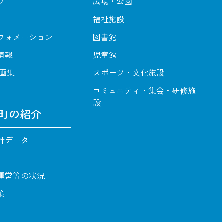
プ
広場・公園
福祉施設
フォメーション
図書館
情報
児童館
動画集
スポーツ・文化施設
コミュニティ・集会・研修施
設
町の紹介
計データ
運営等の状況
策