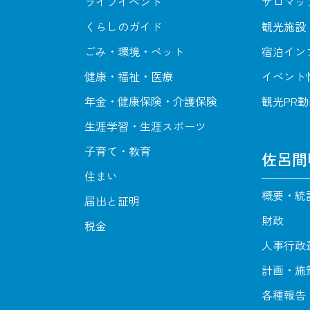
ライフイベント
サロマッ
くらしのガイド
観光施設
ごみ・環境・ペット
宿泊イン
健康・福祉・医療
イベント
年金・健康保険・介護保険
観光PR
生涯学習・生涯スポーツ
子育て・教育
佐呂間
住まい
概要・統
届出と証明
財政
税金
人事行政
計画・施
各種報告